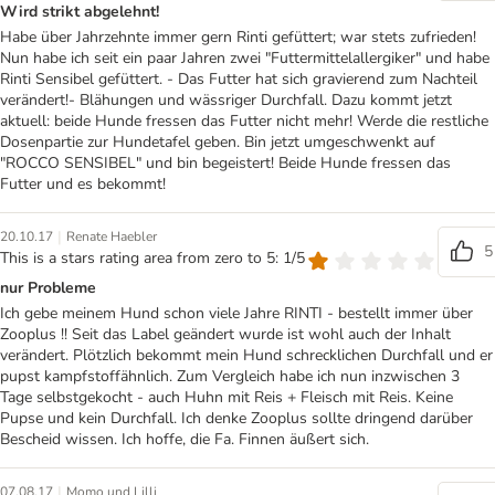
Wird strikt abgelehnt!
Habe über Jahrzehnte immer gern Rinti gefüttert; war stets zufrieden!
Nun habe ich seit ein paar Jahren zwei "Futtermittelallergiker" und habe
Rinti Sensibel gefüttert. - Das Futter hat sich gravierend zum Nachteil
verändert!- Blähungen und wässriger Durchfall. Dazu kommt jetzt
aktuell: beide Hunde fressen das Futter nicht mehr! Werde die restliche
Dosenpartie zur Hundetafel geben. Bin jetzt umgeschwenkt auf
"ROCCO SENSIBEL" und bin begeistert! Beide Hunde fressen das
Futter und es bekommt!
|
20.10.17
Renate Haebler
5
This is a stars rating area from zero to 5: 1/5
nur Probleme
Ich gebe meinem Hund schon viele Jahre RINTI - bestellt immer über
Zooplus !! Seit das Label geändert wurde ist wohl auch der Inhalt
verändert. Plötzlich bekommt mein Hund schrecklichen Durchfall und er
pupst kampfstoffähnlich. Zum Vergleich habe ich nun inzwischen 3
Tage selbstgekocht - auch Huhn mit Reis + Fleisch mit Reis. Keine
Pupse und kein Durchfall. Ich denke Zooplus sollte dringend darüber
Bescheid wissen. Ich hoffe, die Fa. Finnen äußert sich.
|
07.08.17
Momo und Lilli