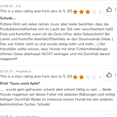
|
10.08.16
A.S.
2
This is a stars rating area from zero to 5: 3/5
Schade....
Füttere Rinti seit vielen Jahren, muss aber leider berichten, dass die
Produktbeschaffenheit sich im Laufe der Zeit sehr verschlechtert hat!!!
Pute und Kartoffel: wenn ich die Dose öffne, dicke Geleeschicht! Bei
Lamm und Kartoffel ebenfalls!!Ebenfalls an den Dosenwände Gelee. (
Das war früher nicht so und wurde stetig mehr und mehr.....) Der
Hersteller sollte wissen, dass Hunde mit einer Futtermittelallergie
oftmals Gelee überhaupt NICHT vertragen und mit Durchfall darauf
reagieren!!!
|
03.10.15
Angelika S.
1
This is a stars rating area from zero to 5: 2/5
Rinti "Gans unnd Apfel"
...... wurde gern gefressen; scheint aber extrem fettig zu sein .... Beide
Hunde reagierten auf dieses Futter mit übelsten Blähungen und richtig
heftigen Durchfall! Bleibe im Interesse meiner Hunde bei den anderen,
bekömmlichen Sorten. Schade!
|
26.09.15
Sandra mit Tessa