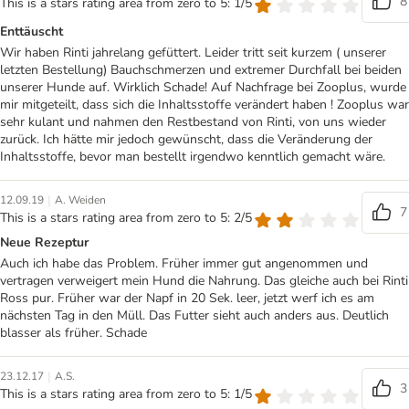
8
This is a stars rating area from zero to 5: 1/5
Enttäuscht
Wir haben Rinti jahrelang gefüttert. Leider tritt seit kurzem ( unserer
letzten Bestellung) Bauchschmerzen und extremer Durchfall bei beiden
unserer Hunde auf. Wirklich Schade! Auf Nachfrage bei Zooplus, wurde
mir mitgeteilt, dass sich die Inhaltsstoffe verändert haben ! Zooplus war
sehr kulant und nahmen den Restbestand von Rinti, von uns wieder
zurück. Ich hätte mir jedoch gewünscht, dass die Veränderung der
Inhaltsstoffe, bevor man bestellt irgendwo kenntlich gemacht wäre.
|
12.09.19
A. Weiden
7
This is a stars rating area from zero to 5: 2/5
Neue Rezeptur
Auch ich habe das Problem. Früher immer gut angenommen und
vertragen verweigert mein Hund die Nahrung. Das gleiche auch bei Rinti
Ross pur. Früher war der Napf in 20 Sek. leer, jetzt werf ich es am
nächsten Tag in den Müll. Das Futter sieht auch anders aus. Deutlich
blasser als früher. Schade
|
23.12.17
A.S.
3
This is a stars rating area from zero to 5: 1/5