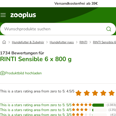
Versandkostenfrei ab 39€
Menü
Produkte
suchen
Hundefutter & Zubehör
Hundefutter nass
RINTI
RINTI Sensible 6
1734 Bewertungen für
RINTI Sensible 6 x 800 g
Produktbild hochladen
This is a stars rating area from zero to 5: 4.5/5
This is a stars rating area from zero to 5: 5/5
(
1383
)
This is a stars rating area from zero to 5: 4/5
(
135
)
This is a stars rating area from zero to 5: 3/5
(
41
)