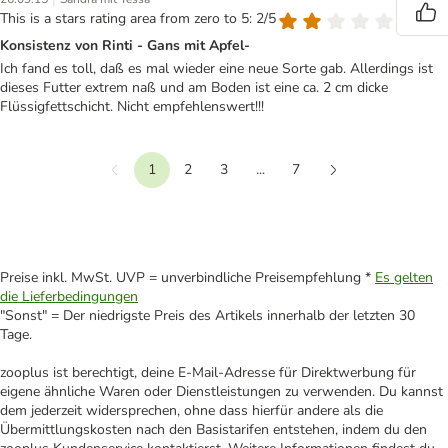
This is a stars rating area from zero to 5: 2/5
Konsistenz von Rinti - Gans mit Apfel-
Ich fand es toll, daß es mal wieder eine neue Sorte gab. Allerdings ist
dieses Futter extrem naß und am Boden ist eine ca. 2 cm dicke
Flüssigfettschicht. Nicht empfehlenswert!!!
1
2
3
...
7
Vorherige
Weiter
Preise inkl. MwSt. UVP = unverbindliche Preisempfehlung *
Es gelten
die Lieferbedingungen
"Sonst" = Der niedrigste Preis des Artikels innerhalb der letzten 30
Tage.
zooplus ist berechtigt, deine E-Mail-Adresse für Direktwerbung für
eigene ähnliche Waren oder Dienstleistungen zu verwenden. Du kannst
dem jederzeit widersprechen, ohne dass hierfür andere als die
Übermittlungskosten nach den Basistarifen entstehen, indem du den