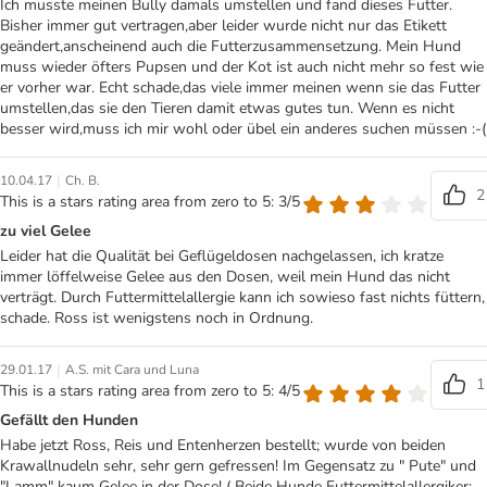
Ich musste meinen Bully damals umstellen und fand dieses Futter.
Bisher immer gut vertragen,aber leider wurde nicht nur das Etikett
geändert,anscheinend auch die Futterzusammensetzung. Mein Hund
muss wieder öfters Pupsen und der Kot ist auch nicht mehr so fest wie
er vorher war. Echt schade,das viele immer meinen wenn sie das Futter
umstellen,das sie den Tieren damit etwas gutes tun. Wenn es nicht
besser wird,muss ich mir wohl oder übel ein anderes suchen müssen :-(
|
10.04.17
Ch. B.
2
This is a stars rating area from zero to 5: 3/5
zu viel Gelee
Leider hat die Qualität bei Geflügeldosen nachgelassen, ich kratze
immer löffelweise Gelee aus den Dosen, weil mein Hund das nicht
verträgt. Durch Futtermittelallergie kann ich sowieso fast nichts füttern,
schade. Ross ist wenigstens noch in Ordnung.
|
29.01.17
A.S. mit Cara und Luna
1
This is a stars rating area from zero to 5: 4/5
Gefällt den Hunden
Habe jetzt Ross, Reis und Entenherzen bestellt; wurde von beiden
Krawallnudeln sehr, sehr gern gefressen! Im Gegensatz zu " Pute" und
"Lamm" kaum Gelee in der Dose! ( Beide Hunde Futtermittelallergiker;