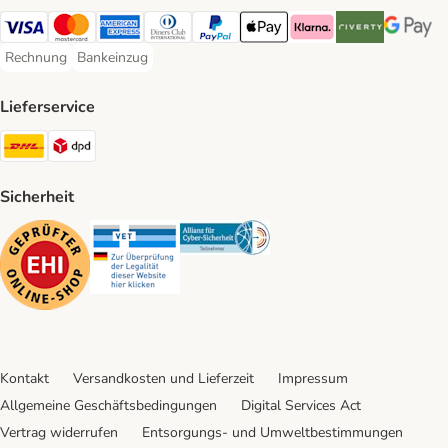
Visa Payment Method
Mastercard Payment Method
American Express Payment Method
Diners Club Payment Method
PayPal Payment Method
Apple Pay Payment Method
Klarna Payment Method
Riverty Payment 
Google P
Rechnung
Bankeinzug
Rechnung Payment Method
Bankeinzug Payment Method
Lieferservice
DHL Shipping Method
DPD Shipping Method
Sicherheit
Security
Security
Security
Kontakt
Versandkosten und Lieferzeit
Impressum
Allgemeine Geschäftsbedingungen
Digital Services Act
Vertrag widerrufen
Entsorgungs- und Umweltbestimmungen