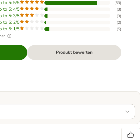
o to 5: 5/5
(
53
)
o to 5: 4/5
(
3
)
o to 5: 3/5
(
3
)
o to 5: 2/5
(
2
)
o to 5: 1/5
(
5
)
hen
Produkt bewerten