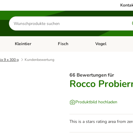
Kontak
Produkte
suchen
Kleintier
Fisch
Vogel
utter & Zubehör
Kategorie-Menü öffnen: Hundefutter & Zubehör
Kategorie-Menü öffnen: Kleintier
Kategorie-Menü öffnen
Ka
ix 9 x 300 g
Kundenbewertung
66 Bewertungen für
Rocco Probier
Produktbild hochladen
This is a stars rating area from zer