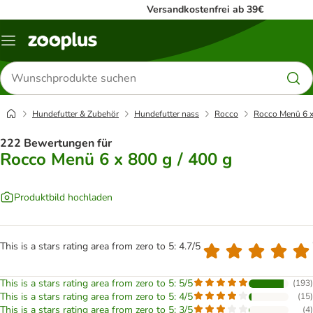
Versandkostenfrei ab 39€
Menü
Produkte
suchen
Hundefutter & Zubehör
Hundefutter nass
Rocco
Rocco Menü 6 x
222 Bewertungen für
Rocco Menü 6 x 800 g / 400 g
Produktbild hochladen
This is a stars rating area from zero to 5: 4.7/5
This is a stars rating area from zero to 5: 5/5
(
193
)
This is a stars rating area from zero to 5: 4/5
(
15
)
This is a stars rating area from zero to 5: 3/5
(
4
)