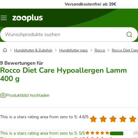
Versandkostenfrei ab 39€
Menü
Produkte
suchen
Hundefutter & Zubehör
Hundefutter nass
Rocco
Rocco Diet Car
9 Bewertungen für
Rocco Diet Care Hypoallergen Lamm
400 g
Produktbild hochladen
This is a stars rating area from zero to 5: 4.6/5
This is a stars rating area from zero to 5: 5/5
(
7
)