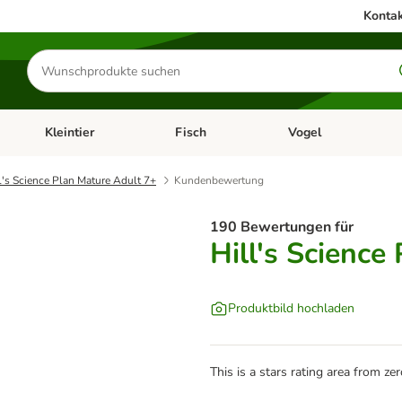
Kontak
Produkte
suchen
Kleintier
Fisch
Vogel
utter & Zubehör
Kategorie-Menü öffnen: Hundefutter & Zubehör
Kategorie-Menü öffnen: Kleintier
Kategorie-Menü öffnen
Ka
l's Science Plan Mature Adult 7+
Kundenbewertung
190 Bewertungen für
Hill's Science
Produktbild hochladen
This is a stars rating area from zer