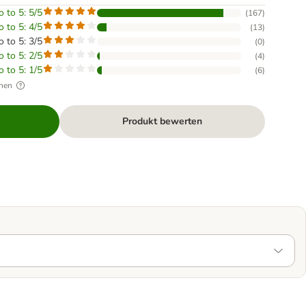
o to 5: 5/5
(
167
)
o to 5: 4/5
(
13
)
o to 5: 3/5
(
0
)
o to 5: 2/5
(
4
)
o to 5: 1/5
(
6
)
hen
Produkt bewerten