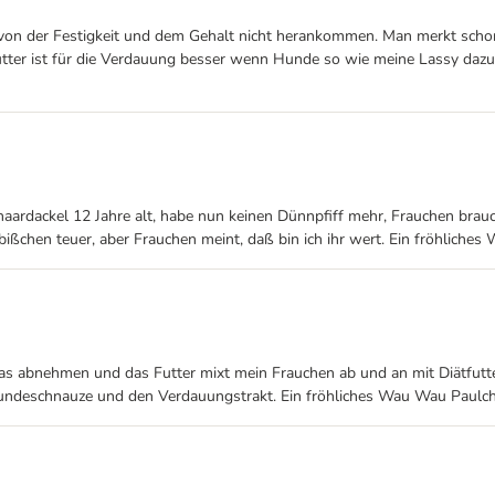
on der Festigkeit und dem Gehalt nicht herankommen. Man merkt schon s
utter ist für die Verdauung besser wenn Hunde so wie meine Lassy dazu 
auhaardackel 12 Jahre alt, habe nun keinen Dünnpfiff mehr, Frauchen br
 bißchen teuer, aber Frauchen meint, daß bin ich ihr wert. Ein fröhliche
twas abnehmen und das Futter mixt mein Frauchen ab und an mit Diätfutte
Hundeschnauze und den Verdauungstrakt. Ein fröhliches Wau Wau Paulc