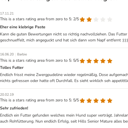
17.11.21
This is a stars rating area from zero to 5: 2/5
Eher eine klebrige Paste
Kann die guten Bewertungen nicht so richtig nachvollziehen. Das Futter 
geschnueffelt, mich angeguckt und hat sich dann vom Napf entfernt :):):)
|
16.06.20
Barbie
This is a stars rating area from zero to 5: 5/5
Tolles Futter
Endlich frisst meine Zwergpudeline wieder regelmäßig, Dose aufgemacht 
nichts gefressen oder hatte oft Durchfall. Es sieht wirklich seh appetitt
20.02.19
This is a stars rating area from zero to 5: 5/5
Sehr zufrieden!
Endlich ein Futter gefunden welches mein Hund super verträgt. Jahrela
auch Rohfütterung. Nun endlich Erfolg, seit Hills Senior Mature alles bes