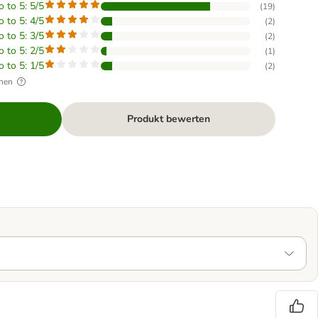
o to 5: 5/5
(
19
)
o to 5: 4/5
(
2
)
o to 5: 3/5
(
2
)
o to 5: 2/5
(
1
)
o to 5: 1/5
(
2
)
hen
Produkt bewerten