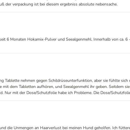
chluß der verpackung ist bei diesem ergebniss absolute nebensache.
n seit 6 Monaten Hokamix-Pulver und Seealgenmehl. Innerhalb von ca.
g Tablette nehmen gegen Schildrüseunterfunktion, aber sie fühlte sich
abe mit dem Tabletten aufhören, und Seealgenmehl ihr geben. Seitdem
 Nur mit der Dose/Schutzfolie habe ich Probleme. Die Dose/Schutzfolie
l und die Unmengen an Haarverlust bei meinen Hund geholfen. Ich füttere