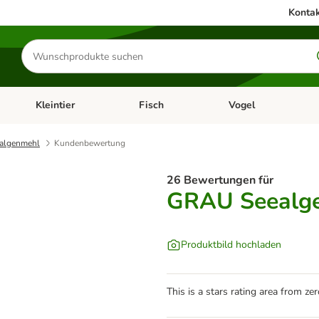
Kontak
Produkte
suchen
Kleintier
Fisch
Vogel
utter & Zubehör
Kategorie-Menü öffnen: Hundefutter & Zubehör
Kategorie-Menü öffnen: Kleintier
Kategorie-Menü öffnen
Ka
algenmehl
Kundenbewertung
26 Bewertungen für
GRAU Seealg
Produktbild hochladen
This is a stars rating area from zer