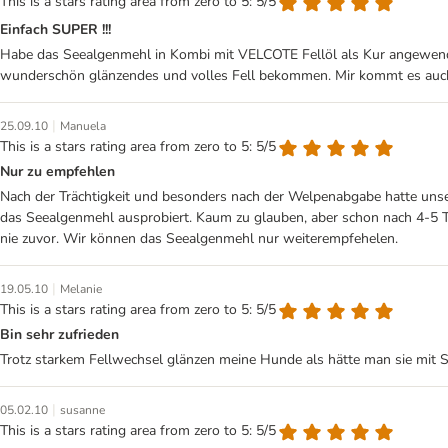
This is a stars rating area from zero to 5: 5/5
Einfach SUPER !!!
Habe das Seealgenmehl in Kombi mit VELCOTE Fellöl als Kur angewendet
wunderschön glänzendes und volles Fell bekommen. Mir kommt es auch s
|
25.09.10
Manuela
This is a stars rating area from zero to 5: 5/5
Nur zu empfehlen
Nach der Trächtigkeit und besonders nach der Welpenabgabe hatte unse
das Seealgenmehl ausprobiert. Kaum zu glauben, aber schon nach 4-5 Ta
nie zuvor. Wir können das Seealgenmehl nur weiterempfehelen.
|
19.05.10
Melanie
This is a stars rating area from zero to 5: 5/5
Bin sehr zufrieden
Trotz starkem Fellwechsel glänzen meine Hunde als hätte man sie mit Sp
|
05.02.10
susanne
This is a stars rating area from zero to 5: 5/5