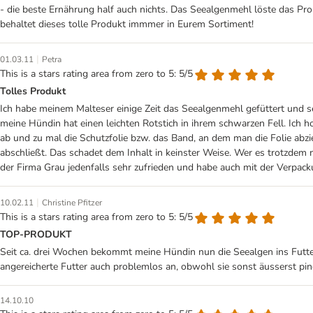
- die beste Ernährung half auch nichts. Das Seealgenmehl löste das Probl
behaltet dieses tolle Produkt immmer in Eurem Sortiment!
|
01.03.11
Petra
This is a stars rating area from zero to 5: 5/5
Tolles Produkt
Ich habe meinem Malteser einige Zeit das Seealgenmehl gefüttert und se
meine Hündin hat einen leichten Rotstich in ihrem schwarzen Fell. Ich h
ab und zu mal die Schutzfolie bzw. das Band, an dem man die Folie abzi
abschließt. Das schadet dem Inhalt in keinster Weise. Wer es trotzdem 
der Firma Grau jedenfalls sehr zufrieden und habe auch mit der Verpac
|
10.02.11
Christine Pfitzer
This is a stars rating area from zero to 5: 5/5
TOP-PRODUKT
Seit ca. drei Wochen bekommt meine Hündin nun die Seealgen ins Futter 
angereicherte Futter auch problemlos an, obwohl sie sonst äusserst pi
14.10.10