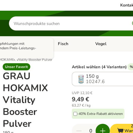
Kontak
Produkte
suchen
Kleintier
Fisch
Vogel
fehlungen mit
utter & Zubehör
Kategorie-Menü öffnen: Hundefutter & Zubehör
Kategorie-Menü öffnen: Kleintier
Kategorie-Menü öffnen
Ka
endem Preis-Leistungs-
OKAMIX Vitality Booster Pulver
Artikel wählen (4 Varianten)
Unser Favorit
%
GRAU
150 g
10247.6
HOKAMIX
UVP 12,10 €
Vitality
9,49 €
63,27 € / kg
Booster
-40% Extra-Rabatt aktivieren
Pulver
War
150 g