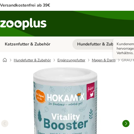
Versandkostenfrei ab 39€
Katzenfutter & Zubehör
Hundefutter & Zubehör
Kundenemp
Kategorie-Menü öffnen: Katzenf
hervorrag
Verhältnis.
Hundefutter & Zubehör
Ergänzungsfutter
Magen & Darm
GRAU H