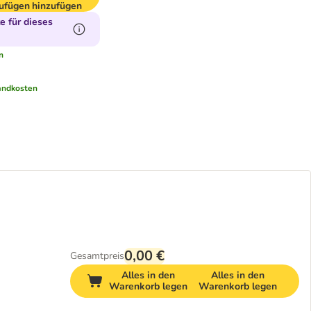
ufügen
hinzufügen
 für dieses
n
andkosten
0,00 €
Gesamtpreis
Alles in den
Alles in den
Warenkorb legen
Warenkorb legen