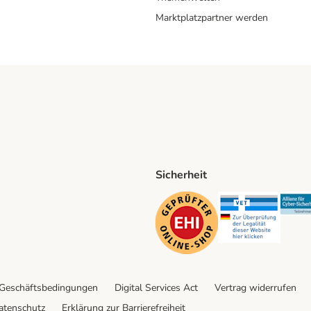
Marktplatzpartner werden
Sicherheit
ping Method
D Shipping Method
Security
Securit
 Geschäftsbedingungen
Digital Services Act
Vertrag widerrufen
atenschutz
Erklärung zur Barrierefreiheit