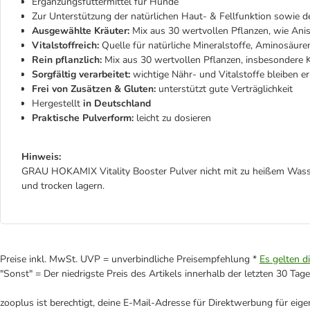
Ergänzungsfuttermittel für Hunde
Zur Unterstützung der natürlichen Haut- & Fellfunktion sowie 
Ausgewählte Kräuter:
Mix aus 30 wertvollen Pflanzen, wie Ani
Vitalstoffreich:
Quelle für natürliche Mineralstoffe, Aminosäur
Rein pflanzlich:
Mix aus 30 wertvollen Pflanzen, insbesondere 
Sorgfältig verarbeitet:
wichtige Nähr- und Vitalstoffe bleiben er
Frei
von Zusätzen & Gluten:
unterstützt gute Verträglichkeit
Hergestellt
in Deutschland
Praktische Pulverform:
leicht zu dosieren
Hinweis:
GRAU HOKAMIX Vitality Booster Pulver nicht mit zu heißem Wasser 
und trocken lagern.
Preise inkl. MwSt. UVP = unverbindliche Preisempfehlung *
Es gelten d
"Sonst" = Der niedrigste Preis des Artikels innerhalb der letzten 30 Tage
zooplus ist berechtigt, deine E-Mail-Adresse für Direktwerbung für eig