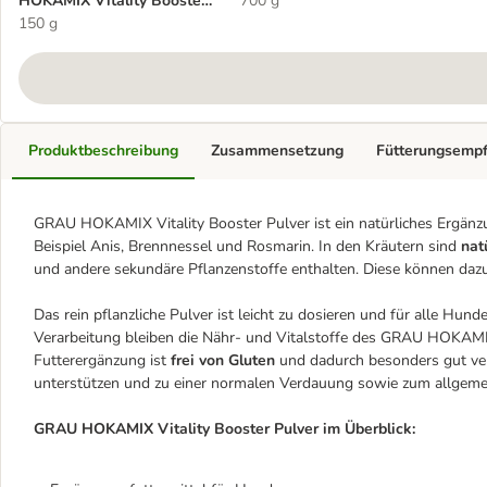
HOKAMIX Vitality Booster
700 g
Pulver
150 g
Produktbeschreibung
Zusammensetzung
Fütterungsemp
GRAU HOKAMIX Vitality Booster Pulver ist ein natürliches Ergänz
Beispiel Anis, Brennnessel und Rosmarin. In den Kräutern sind
nat
und andere sekundäre Pflanzenstoffe enthalten. Diese können dazu
Das rein pflanzliche Pulver ist leicht zu dosieren und für alle Hun
Verarbeitung bleiben die Nähr- und Vitalstoffe des GRAU HOKAMIX 
Futterergänzung ist
frei von Gluten
und dadurch besonders gut vert
unterstützen und zu einer normalen Verdauung sowie zum allgeme
GRAU HOKAMIX Vitality Booster Pulver
im Überblick: