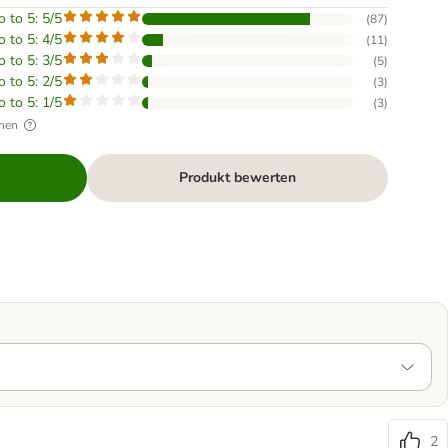
o to 5: 5/5
(
87
)
o to 5: 4/5
(
11
)
o to 5: 3/5
(
5
)
o to 5: 2/5
(
3
)
o to 5: 1/5
(
3
)
hen
Produkt bewerten
2