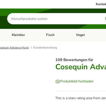
Kontak
Produkte
suchen
Kleintier
Fisch
Vogel
utter & Zubehör
Kategorie-Menü öffnen: Hundefutter & Zubehör
Kategorie-Menü öffnen: Kleintier
Kategorie-Menü öffnen
Ka
sequin Advance Hund
Kundenbewertung
109 Bewertungen für
Cosequin Adv
Produktbild hochladen
This is a stars rating area from zer