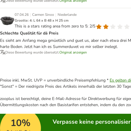
Diese Bewertung wurde übersetzt.
Original anzeigen
|
|
07.04.26
Carmen Sinoo
Niederlande
Grootte: 4: L 64 x B 48 x H 25 cm
This is a stars rating area from zero to 5: 2/5
Schlechte Qualität für dä Preis
Es sieht am Anfang mega gmüetlich und guet us, aber nach etwa drei Mon
harte Boden. Jetzt han ich es Summerduvet vo mir selber inelegt.
Diese Bewertung wurde übersetzt.
Original anzeigen
Preise inkl. MwSt. UVP = unverbindliche Preisempfehlung *
Es gelten d
"Sonst" = Der niedrigste Preis des Artikels innerhalb der letzten 30 Tage
zooplus ist berechtigt, deine E-Mail-Adresse für Direktwerbung für eig
Übermittlungskosten nach den Basistarifen entstehen, indem du den zoo
10%
Verpasse keine personalisie