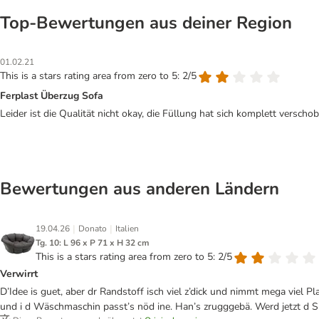
Top‑Bewertungen aus deiner Region
01.02.21
This is a stars rating area from zero to 5: 2/5
Ferplast Überzug Sofa
Leider ist die Qualität nicht okay, die Füllung hat sich komplett versch
Bewertungen aus anderen Ländern
|
|
19.04.26
Donato
Italien
Tg. 10: L 96 x P 71 x H 32 cm
This is a stars rating area from zero to 5: 2/5
Verwirrt
D’Idee is guet, aber dr Randstoff isch viel z’dick und nimmt mega viel P
und i d Wäschmaschin passt’s nöd ine. Han’s zrugggebä. Werd jetzt d Si