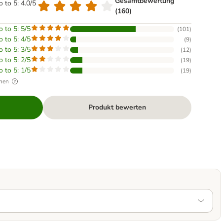
Gesamtbewertung
o to 5: 4.0/5
(160)
o to 5: 5/5
(
101
)
o to 5: 4/5
(
9
)
o to 5: 3/5
(
12
)
o to 5: 2/5
(
19
)
o to 5: 1/5
(
19
)
hen
Produkt bewerten