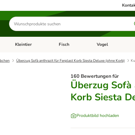
Kontak
Produkte
suchen
Kleintier
Fisch
Vogel
utter & Zubehör
Kategorie-Menü öffnen: Hundefutter & Zubehör
Kategorie-Menü öffnen: Kleintier
Kategorie-Menü öffnen
Ka
bchen
Überzug Sofà anthrazit für Ferplast Korb Siesta Deluxe (ohne Korb)
Ku
160 Bewertungen für
Überzug Sofà a
Korb Siesta D
Produktbild hochladen