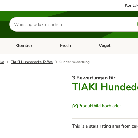
Kontak
Produkte
suchen
Kleintier
Fisch
Vogel
utter & Zubehör
Kategorie-Menü öffnen: Hundefutter & Zubehör
Kategorie-Menü öffnen: Kleintier
Kategorie-Menü öffnen
Ka
ke
TIAKI Hundedecke Toffee
Kundenbewertung
3 Bewertungen für
TIAKI Hundede
Produktbild hochladen
This is a stars rating area from zer