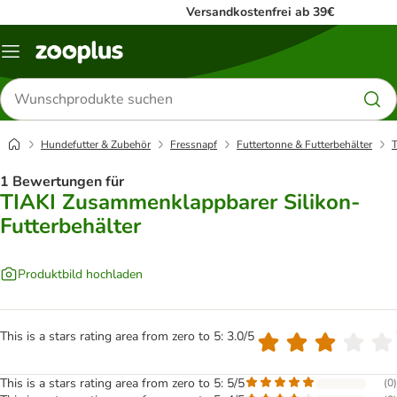
Versandkostenfrei ab 39€
Menü
Produkte
suchen
Hundefutter & Zubehör
Fressnapf
Futtertonne & Futterbehälter
T
1 Bewertungen für
TIAKI Zusammenklappbarer Silikon-
Futterbehälter
Produktbild hochladen
This is a stars rating area from zero to 5: 3.0/5
This is a stars rating area from zero to 5: 5/5
(
0
)