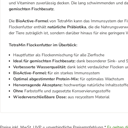
und Vitaminen zuverlässig decken. Die lang schwimmenden und d
gemischten Fischbesatz
.
Die
BioActive-Formel
von TetraMin kann das Immunsystem der Fis
Flockenfutter enthält
natürliche Präbiotika
, die die Nahrungsverwe
der Tiere zuträglich ist, sondern darüber hinaus für eine geringere
TetraMin Flockenfutter im Überblick:
Hauptfutter als Flockenmischung für alle Zierfische
Ideal für gemischten Fischbesatz:
dank besonderer Sink- und
Verbesserte Wasserqualität:
dank leicht verdaulicher Flocken u
BioActive-Formel: f
ür ein starkes Immunsystem
Optimal abgestimmter Protein-Mix:
für optimales Wachstum
Hervorragende Akzeptanz:
hochwertige natürliche Inhaltsstoff
Ohne
Farbstoffe und zugesetzte Konservierungsstoffe
Wiederverschließbare Dose:
aus recyceltem Material
Preise inkl. MwSt. UVP = unverbindliche Preisempfehlung *
Es gelten d