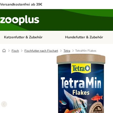
Versandkostenfrei ab 39€
Katzenfutter & Zubehör
Hundefutter & Zubehör
Kategorie-Menü öffnen: Katzenf
Fisch
Fischfutter nach Fischart
Tetra
TetraMin Flakes