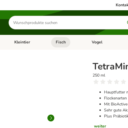
Kontak
Produkte
suchen
Kleintier
Fisch
Vogel
utter & Zubehör
Kategorie-Menü öffnen: Hundefutter & Zubehör
Kategorie-Menü öffnen: Kleintier
Kategorie-Menü öffnen
Ka
TetraMi
250 ml
Hauptfutter m
Flockenarten
Mit BioActiv
Sehr gute Ak
Plus Präbioti
weiter