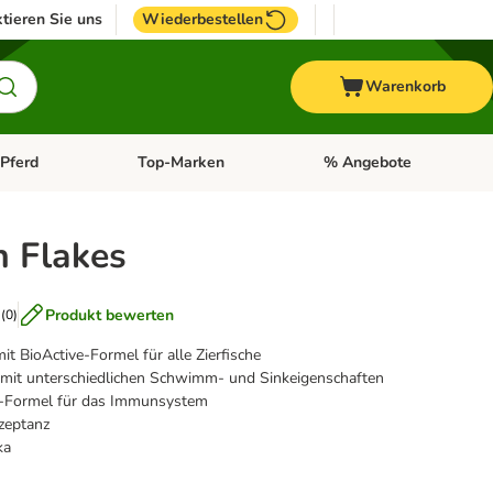
tieren Sie uns
Wiederbestellen
Warenkorb
Pferd
Top-Marken
% Angebote
: Fisch
tegorie-Menü öffnen: Vogel
Kategorie-Menü öffnen: Pferd
Kategorie-Menü öffnen: T
n Flakes
Produkt bewerten
(
0
)
it BioActive-Formel für alle Zierfische
 mit unterschiedlichen Schwimm- und Sinkeigenschaften
e-Formel für das Immunsystem
zeptanz
ka