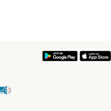
y
Security