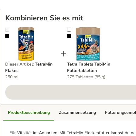
Kombinieren Sie es mit
TetraMin Flakes
Tetra Tablets TabiMin Futtertablet
Dieser Artikel
:
TetraMin
Tetra Tablets TabiMin
Flakes
Futtertabletten
250 ml
275 Tabletten (85 g)
Produktbeschreibung
Zusammensetzung
Fütterungsemp
Für Vitalität im Aquarium: Mit TetraMin Flockenfutter kannst du de