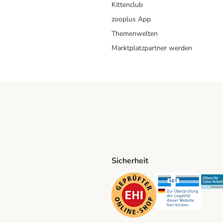
Kittenclub
zooplus App
Themenwelten
Marktplatzpartner werden
Sicherheit
ping Method
D Shipping Method
Security
Securit