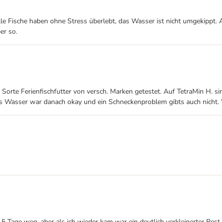
Alle Fische haben ohne Stress überlebt, das Wasser ist nicht umgekippt.
er so.
 Sorte Ferienfischfutter von versch. Marken getestet. Auf TetraMin H. si
as Wasser war danach okay und ein Schneckenproblem gibts auch nicht. 
 Tage weg, aber als ich wieder kam war ein deutlich verkleinerter Rest