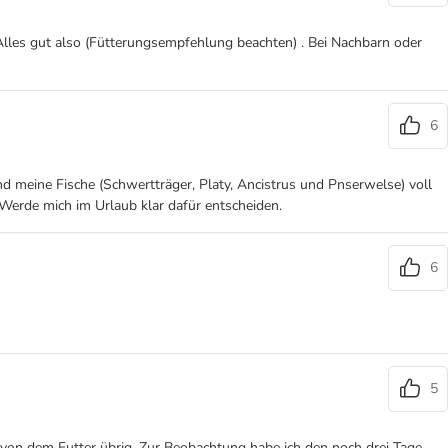
 Alles gut also (Fütterungsempfehlung beachten) . Bei Nachbarn oder
6
nd meine Fische (Schwertträger, Platy, Ancistrus und Pnserwelse) voll
Werde mich im Urlaub klar dafür entscheiden.
6
5
 von dem Futter übrig. Zur Beobachtung habe ich den noch drei Tage