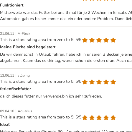
Funktioniert
Mittlerweile war das Futter bei uns 3 mal für je 2 Wochen im Einsatz. 
Automaten gab es bisher immer das ein oder andere Problem. Dann lieb
|
21.06.11
A-Fleck
This is a stars rating area from zero to 5: 5/5
Meine Fische sind begeistert
Da wir demnächst in Urlaub fahren, habe ich in unseren 3 Becken je eine
abgefahren. Kaum das es drinlag, waren schon die ersten dran. Auch d
|
13.06.11
stübing
This is a stars rating area from zero to 5: 5/5
ferienfischfutter
da ich dieses futter nur verwende,bin ich sehr zufrieden.
|
09.04.10
Aquarius
This is a stars rating area from zero to 5: 5/5
Ideal!
Habe das Ferienfutter für mein 60L Aquarium getestet. Waren zwar nur 5