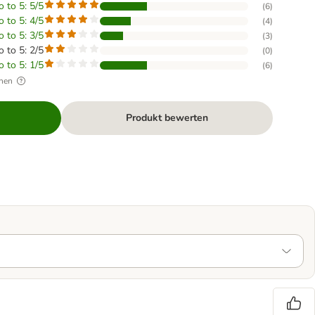
o to 5: 5/5
(
6
)
o to 5: 4/5
(
4
)
o to 5: 3/5
(
3
)
o to 5: 2/5
(
0
)
o to 5: 1/5
(
6
)
hen
Produkt bewerten