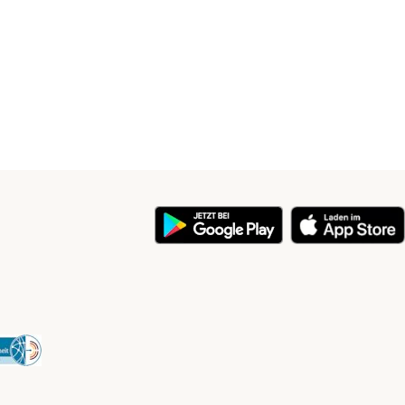
y
Security