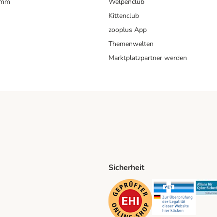
amm
Welpenclub
Kittenclub
zooplus App
Themenwelten
Marktplatzpartner werden
Sicherheit
ping Method
D Shipping Method
Security
Securit