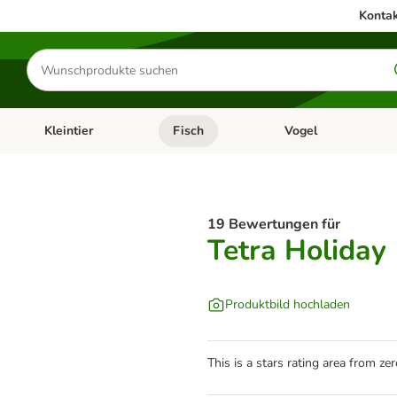
Kontak
Produkte
suchen
Kleintier
Fisch
Vogel
utter & Zubehör
Kategorie-Menü öffnen: Hundefutter & Zubehör
Kategorie-Menü öffnen: Kleintier
Kategorie-Menü öffnen
Ka
19 Bewertungen für
Tetra Holiday
Produktbild hochladen
This is a stars rating area from zer