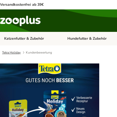
Versandkostenfrei ab 39€
Katzenfutter & Zubehör
Hundefutter & Zubehör
Kategorie-Menü öffnen: Katzenf
Tetra Holiday
Kundenbewertung