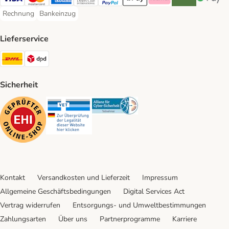
Visa Payment Method
Mastercard Payment Method
American Express Payment Method
Diners Club Payment Method
PayPal Payment Method
Apple Pay Payment Method
Klarna Payment Method
Riverty Payment 
Google P
Rechnung
Bankeinzug
Rechnung Payment Method
Bankeinzug Payment Method
Lieferservice
DHL Shipping Method
DPD Shipping Method
Sicherheit
Security
Security
Security
Kontakt
Versandkosten und Lieferzeit
Impressum
Allgemeine Geschäftsbedingungen
Digital Services Act
Vertrag widerrufen
Entsorgungs- und Umweltbestimmungen
Zahlungsarten
Über uns
Partnerprogramme
Karriere