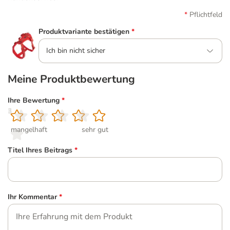
Pflichtfeld
Produktvariante bestätigen
*
Ich bin nicht sicher
Meine Produktbewertung
Ihre Bewertung
*
1
2
3
4
5
mangelhaft
sehr gut
Titel Ihres Beitrags
*
Ihr Kommentar
*