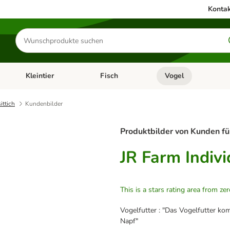
Kontak
Produkte
suchen
Kleintier
Fisch
Vogel
utter & Zubehör
Kategorie-Menü öffnen: Hundefutter & Zubehör
Kategorie-Menü öffnen: Kleintier
Kategorie-Menü öffnen
Ka
ittich
Kundenbilder
Produktbilder von Kunden fü
JR Farm Indivi
This is a stars rating area from zer
Vogelfutter : "Das Vogelfutter k
Napf"