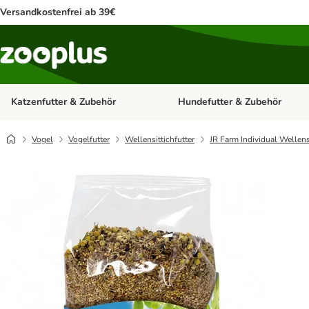
Versandkostenfrei ab 39€
Katzenfutter & Zubehör
Hundefutter & Zubehör
Kategorie-Menü öffnen: Katzenf
Vogel
Vogelfutter
Wellensittichfutter
JR Farm Individual Wellens