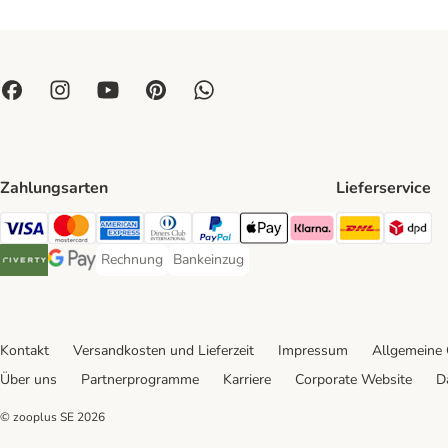
Zahlungsarten
Lieferservice
DHL Ship
DP
Visa Payment Method
Mastercard Payment Method
American Express Payment Method
Diners Club Payment Method
PayPal Payment Method
Apple Pay Payment Method
Klarna Payment Method
Rechnung
Bankeinzug
Rechnung Payment Method
Bankeinzug Payment Method
Riverty Payment Method
Google Pay Payment Method
Kontakt
Versandkosten und Lieferzeit
Impressum
Allgemeine
Über uns
Partnerprogramme
Karriere
Corporate Website
D
© zooplus SE
2026