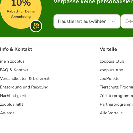
10%
Verpasse keine personalisie
Rabatt für Deine
Anmeldung
Haustierart auswählen
Info & Kontakt
Vorteile
mein zooplus
zooplus Club
FAQ & Kontakt
zooplus Abo
Versandkosten & Lieferzeit
zooPunkte
Entsorgung und Recycling
Tierschutz Progr
Nachhaltigkeit
Züchterprogramm
zooplus hilft
Partnerprogramm
Awards
Alle Vorteile