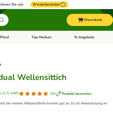
tieren Sie uns
Wiederbestellen
Warenkorb
Pferd
Top-Marken
% Angebote
: Fisch
tegorie-Menü öffnen: Vogel
Kategorie-Menü öffnen: Pferd
Kategorie-Menü öffnen: T
r
dual Wellensittich
o to 5: 4.8/5
Produkt bewerten
(
49
)
ommt bei meinen Wellensittiche kommt gut an. Es ist Abwechslung im