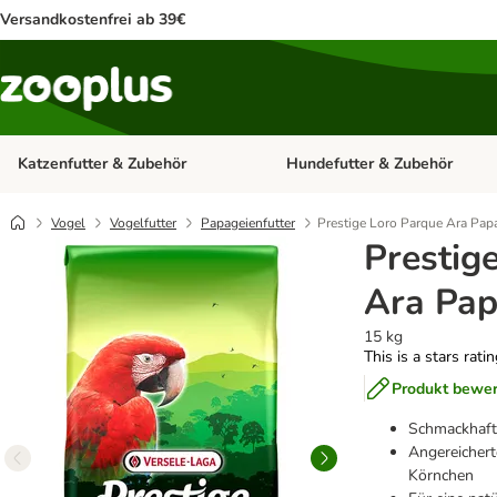
Versandkostenfrei ab 39€
Katzenfutter & Zubehör
Hundefutter & Zubehör
Kategorie-Menü öffnen: Katzenf
Vogel
Vogelfutter
Papageienfutter
Prestige Loro Parque Ara Pap
Prestig
Ara Pap
15 kg
This is a stars rati
Produkt bewe
Schmackhaft
Angereicher
Körnchen