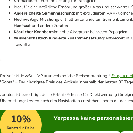
Schmackhafte Futtermischung für Papageien
Ideal für eine natürliche Ernährung großer Aras und schwarzer 
Angereicherte Samenmischung:
mit extrudierten VAM-Körnchen
Hochwertige Mischung:
enthält unter anderem Sonnenblumenker
Hanfsaat und andere Zutaten
Köstlicher Knabbermix:
hohe Akzeptanz bei vielen Papageien
Wissenschaftlich fundierte Zusammensetzung:
entwickelt in 
Teneriffa
Preise inkl. MwSt. UVP = unverbindliche Preisempfehlung *
Es gelten d
"Sonst" = Der niedrigste Preis des Artikels innerhalb der letzten 30 Tage
zooplus ist berechtigt, deine E-Mail-Adresse für Direktwerbung für eig
Übermittlungskosten nach den Basistarifen entstehen, indem du den zoo
10%
Verpasse keine personalisie
Rabatt für Deine