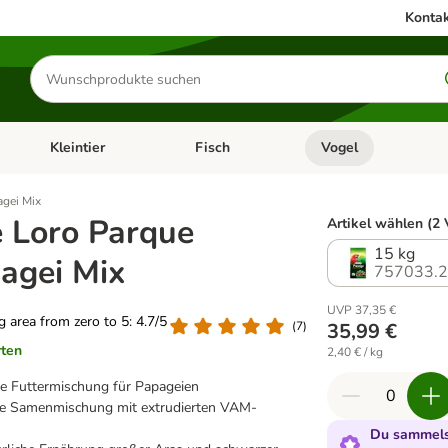
Kontak
Produkte
suchen
Kleintier
Fisch
Vogel
utter & Zubehör
Kategorie-Menü öffnen: Hundefutter & Zubehör
Kategorie-Menü öffnen: Kleintier
Kategorie-Menü öffnen
Ka
agei Mix
e Loro Parque
Artikel wählen (2 
15 kg
agei Mix
757033.
UVP 37,35 €
ng area from zero to 5: 4.7/5
(
7
)
35,99 €
rten
2,40 € / kg
e Futtermischung für Papageien
te Samenmischung mit extrudierten VAM-
Du sammelst