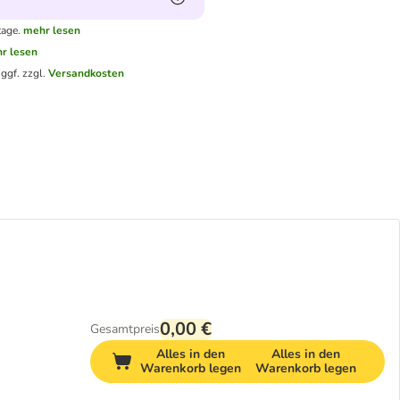
tage.
mehr lesen
r lesen
.
ggf. zzgl.
Versandkosten
0,00 €
Gesamtpreis
Alles in den
Alles in den
Warenkorb legen
Warenkorb legen