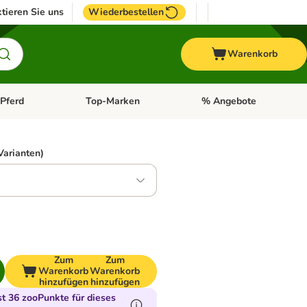
tieren Sie uns
Wiederbestellen
Warenkorb
Pferd
Top-Marken
% Angebote
: Fisch
tegorie-Menü öffnen: Vogel
Kategorie-Menü öffnen: Pferd
Kategorie-Menü öffnen: T
Varianten)
2
Zum
Zum
Warenkorb
Warenkorb
hinzufügen
hinzufügen
 36 zooPunkte für dieses