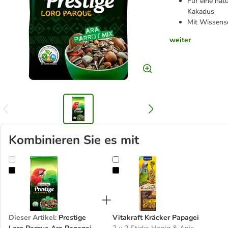
Für eine nat
Kakadus
Mit Wissensc
weiter
Kombinieren Sie es mit
Prestige Loro Parque Ara Papagei Mix
Vitakraft Kräcker Papagei
Dieser Artikel
:
Prestige
Vitakraft Kräcker Papagei