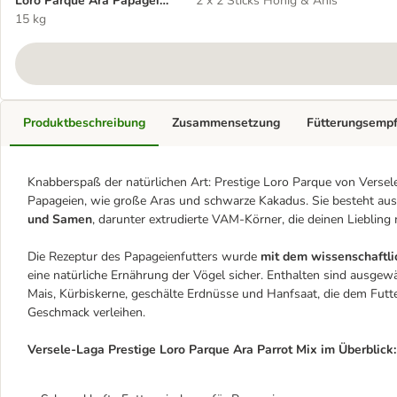
Loro Parque Ara Papagei
2 x 2 Sticks Honig & Anis
Mix
15 kg
Produktbeschreibung
Zusammensetzung
Fütterungsemp
Knabberspaß der natürlichen Art: Prestige Loro Parque von Versele
Papageien, wie große Aras und schwarze Kakadus. Sie besteht au
und Samen
, darunter extrudierte VAM-Körner, die deinen Lieblin
Die Rezeptur des Papageienfutters wurde
mit dem wissenschaftli
eine natürliche Ernährung der Vögel sicher. Enthalten sind ausge
Mais, Kürbiskerne, geschälte Erdnüsse und Hanfsaat, die dem Futt
Geschmack verleihen.
Versele-Laga Prestige Loro Parque Ara Parrot Mix im Überblick: