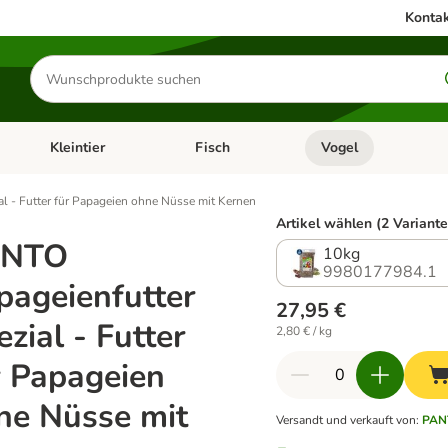
Kontak
Produkte
suchen
Kleintier
Fisch
Vogel
utter & Zubehör
Kategorie-Menü öffnen: Hundefutter & Zubehör
Kategorie-Menü öffnen: Kleintier
Kategorie-Menü öffnen
Ka
l - Futter für Papageien ohne Nüsse mit Kernen
Artikel wählen (2 Variante
ANTO
10kg
9980177984.1
pageienfutter
27,95 €
zial - Futter
2,80 € / kg
r Papageien
ne Nüsse mit
Versandt und verkauft von
:
PAN