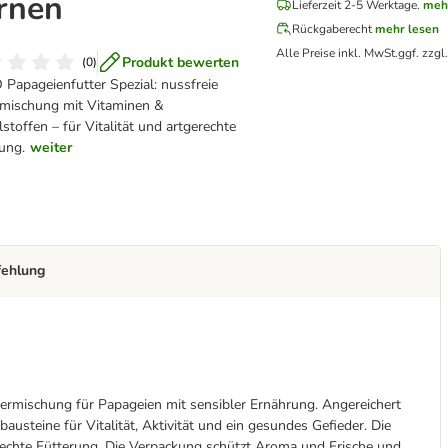
rnen
Lieferzeit 2-5 Werktage.
meh
Rückgaberecht
mehr lesen
Alle Preise inkl. MwSt.
ggf. zzgl
Produkt bewerten
(
0
)
Papageienfutter Spezial: nussfreie
mischung mit Vitaminen &
stoffen – für Vitalität und artgerechte
ung.
weiter
fehlung
nermischung für Papageien mit sensibler Ernährung. Angereichert
austeine für Vitalität, Aktivität und ein gesundes Gefieder. Die
echte Fütterung. Die Verpackung schützt Aroma und Frische und