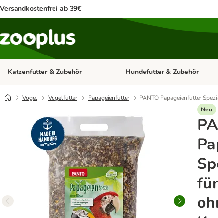
Versandkostenfrei ab 39€
Katzenfutter & Zubehör
Hundefutter & Zubehör
Kategorie-Menü öffnen: Katzenf
Vogel
Vogelfutter
Papageienfutter
PANTO Papageienfutter Spezia
Neu
P
Pa
Spe
fü
oh