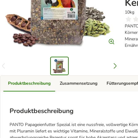
Ke
10kg
PANTO 
Körner
Mineral
Ernähr
Produktbeschreibung
Zusammensetzung
Fütterungsemp
Produktbeschreibung
PANTO Papageienfutter Spezial ist eine nussfreie, vollwertige Kör
mit Pluramin liefert es wichtige Vitamine, Mineralstoffe und Eiweißb
abwechslungsreiche Rezeptur sorgt für hohe Akzeptanz und artger