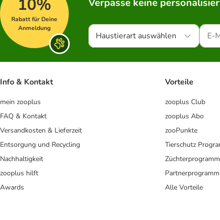
10%
Verpasse keine personalisie
Rabatt für Deine
Anmeldung
Haustierart auswählen
Info & Kontakt
Vorteile
mein zooplus
zooplus Club
FAQ & Kontakt
zooplus Abo
Versandkosten & Lieferzeit
zooPunkte
Entsorgung und Recycling
Tierschutz Progr
Nachhaltigkeit
Züchterprogramm
zooplus hilft
Partnerprogramm
Awards
Alle Vorteile