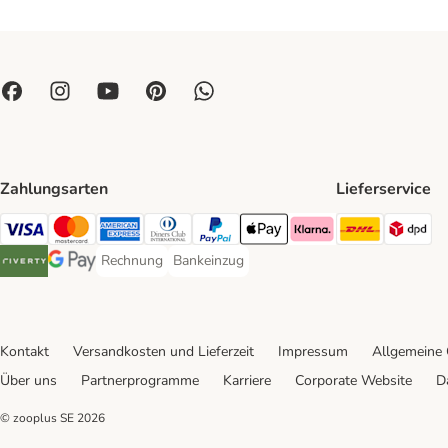
Zahlungsarten
Lieferservice
DHL Ship
DP
Visa Payment Method
Mastercard Payment Method
American Express Payment Method
Diners Club Payment Method
PayPal Payment Method
Apple Pay Payment Method
Klarna Payment Method
Rechnung
Bankeinzug
Rechnung Payment Method
Bankeinzug Payment Method
Riverty Payment Method
Google Pay Payment Method
Kontakt
Versandkosten und Lieferzeit
Impressum
Allgemeine
Über uns
Partnerprogramme
Karriere
Corporate Website
D
© zooplus SE
2026