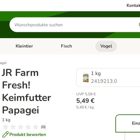
Kontak
Produkte
suchen
Kleintier
Fisch
Vogel
utter & Zubehör
Kategorie-Menü öffnen: Hundefutter & Zubehör
Kategorie-Menü öffnen: Kleintier
Kategorie-Menü öffnen
Ka
agei
JR Farm
1 kg
2419213.0
Fresh!
Keimfutter
UVP 5,59 €
5,49 €
Papagei
5,49 € / kg
1 kg
Einz
(
0
)
Produkt bewerten