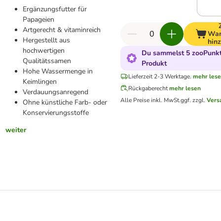
Ergänzungsfutter für
Papageien
Artgerecht & vitaminreich
War
Hergestellt aus
hin
hochwertigen
Du sammelst 5 zooPunkt
Qualitätssamen
Produkt
Hohe Wassermenge in
Lieferzeit 2-3 Werktage.
mehr les
Keimlingen
Rückgaberecht
mehr lesen
Verdauungsanregend
Alle Preise inkl. MwSt.
ggf. zzgl.
Vers
Ohne künstliche Farb- oder
Konservierungsstoffe
weiter