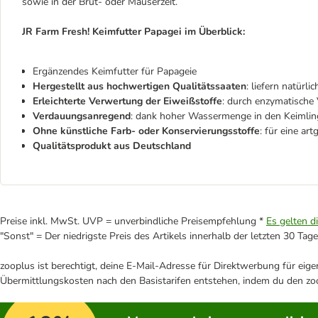
sowie in der Brut- oder Mauserzeit.
JR Farm Fresh! Keimfutter Papagei im Überblick:
Ergänzendes Keimfutter für Papageie
Hergestellt aus hochwertigen Qualitätssaaten
: liefern natürli
Erleichterte Verwertung der Eiweißstoffe
: durch enzymatisch
Verdauungsanregend
: dank hoher Wassermenge in den Keimli
Ohne künstliche Farb- oder Konservierungsstoffe
: für eine ar
Qualitätsprodukt aus Deutschland
Preise inkl. MwSt. UVP = unverbindliche Preisempfehlung *
Es gelten d
"Sonst" = Der niedrigste Preis des Artikels innerhalb der letzten 30 Tage
zooplus ist berechtigt, deine E-Mail-Adresse für Direktwerbung für eig
Übermittlungskosten nach den Basistarifen entstehen, indem du den zoo