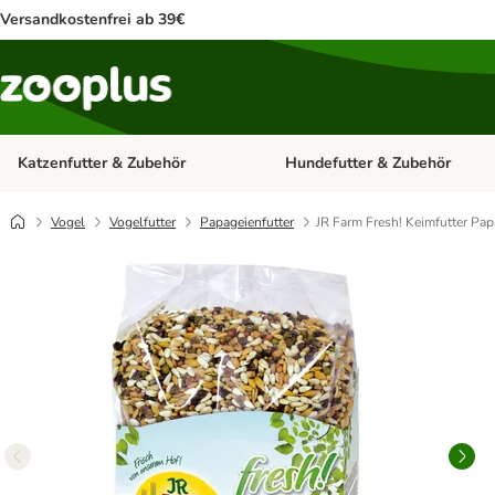
Versandkostenfrei ab 39€
Katzenfutter & Zubehör
Hundefutter & Zubehör
Kategorie-Menü öffnen: Katzenf
Vogel
Vogelfutter
Papageienfutter
JR Farm Fresh! Keimfutter Pap