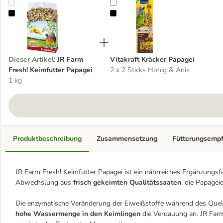
JR Farm Fresh! Keimfutter Papagei
Vitakraft Kräcker Papagei
Dieser Artikel
:
JR Farm
Vitakraft Kräcker Papagei
Fresh! Keimfutter Papagei
2 x 2 Sticks Honig & Anis
1 kg
Produktbeschreibung
Zusammensetzung
Fütterungsemp
JR Farm Fresh! Keimfutter Papagei ist ein nährreiches Ergänzungsfu
Abwechslung aus
frisch gekeimten Qualitätssaaten
, die Papagei
Die enzymatische Veränderung der Eiweißstoffe während des Que
hohe Wassermenge in den Keimlingen
die Verdauung an. JR Farm