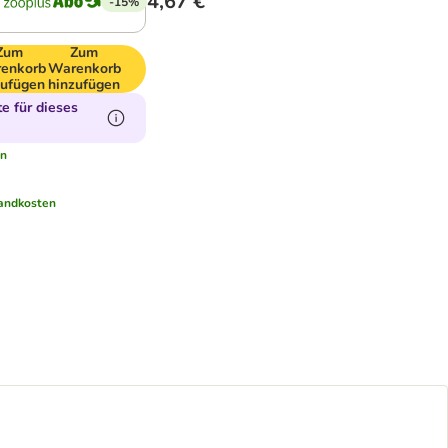
4,67 €
-15%
Zum
Zum
enkorb
Warenkorb
zufügen
hinzufügen
e für dieses
en
andkosten