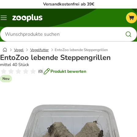
Versandkostenfrei ab 39€
Menü
Produkte
suchen
Vogel
Vogelfutter
EntoZoo lebende Steppengrillen
EntoZoo lebende Steppengrillen
mittel 40 Stück
Produkt bewerten
(
0
)
Neu