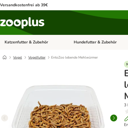
Versandkostenfrei ab 39€
Katzenfutter & Zubehör
Hundefutter & Zubehör
Kategorie-Menü öffnen: Katzenf
Vogel
Vogelfutter
EntoZoo lebende Mehlwürmer
3 
E