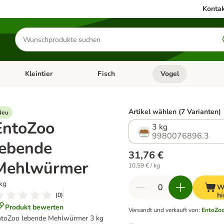
Kontak
Produkte
suchen
Kleintier
Fisch
Vogel
utter & Zubehör
Kategorie-Menü öffnen: Hundefutter & Zubehör
Kategorie-Menü öffnen: Kleintier
Kategorie-Menü öffnen
Ka
Artikel wählen (7 Varianten)
Neu
EntoZoo
3 kg
9980076896.3
lebende
31,76 €
Mehlwürmer
10,59 € / kg
kg
W
h
(
0
)
Produkt bewerten
Versandt und verkauft von
:
EntoZo
ntoZoo lebende Mehlwürmer 3 kg