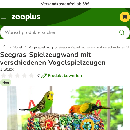
Versandkostenfrei ab 39€
Menü
Produkte
suchen
Vogel
Vogelspielzeug
Seegras-Spielzeugwand mit verschiedenen V
Seegras-Spielzeugwand mit
verschiedenen Vogelspielzeugen
1 Stück
Produkt bewerten
(
0
)
Neu