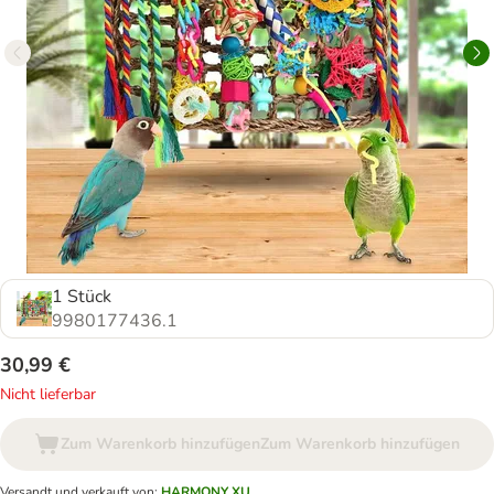
1 Stück
9980177436.1
30,99 €
Nicht lieferbar
Zum Warenkorb hinzufügen
Zum Warenkorb hinzufügen
Versandt und verkauft von
:
HARMONY XU