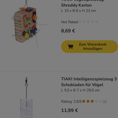
Shreddy Karton
L 15 x B 8 x H 23 cm
Not Rated
8,69 €
Zum Warenkorb
hinzufügen
TIAKI Intelligenzspielzeug 3
Schubladen für Vögel
L 5,5 x B 7 x H 29,5 cm
Rating: 2.5/5
(
2
)
11,99 €