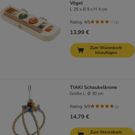
Vögel
L 25 x B 9 x H 4 cm
Rating: 4/5
(
1
)
13,99 €
Zum Warenkorb
hinzufügen
TIAKI Schaukelkrone
Größe L: Ø 30 cm
Rating: 5/5
(
1
)
14,79 €
Zum Warenkorb