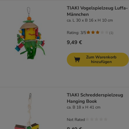
TIAKI Vogelspielzeug Luffa-
Männchen
ca. L 30 x B 16 x H 10 cm
Rating: 3/5
(
1
)
9,49 €
Zum Warenkorb
hinzufügen
TIAKI Schredderspielzeug
Hanging Book
ca. B 18 x H 41 cm
Not Rated