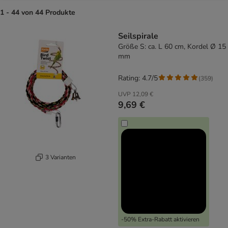
1 - 44 von 44 Produkte
product items have been changed
Seilspirale
Größe S: ca. L 60 cm, Kordel Ø 15
mm
Rating: 4.7/5
(
359
)
UVP
12,09 €
9,69 €
3 Varianten
-50% Extra-Rabatt aktivieren