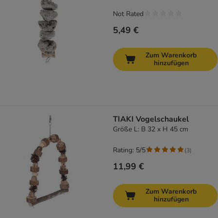
Not Rated
5,49 €
Zum Warenkorb
hinzufügen
TIAKI Vogelschaukel
Größe L: B 32 x H 45 cm
Rating: 5/5
(
3
)
11,99 €
Zum Warenkorb
hinzufügen