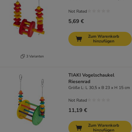
Not Rated
5,69 €
Zum Warenkorb
hinzufügen
3 Varianten
TIAKI Vogelschaukel
Riesenrad
Größe L: L 30,5 x B 23 x H 15 cm
Not Rated
11,19 €
Zum Warenkorb
hinzufügen