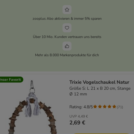
zooplus Abo aktivieren & immer 5% sparen
Über 10 Mio. Kunden vertrauen uns bereits
Mehr als 8.000 Markenprodukte für dich
nser Favorit
Trixie Vogelschaukel Natur
Größe S: L 21 x B 20 cm, Stange
Ø 12 mm
Rating: 4.8/5
(
71
)
UVP
4,49 €
2,69 €