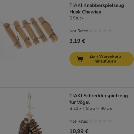
TIAKI Knabberspielzeug
Husk Chewies
5 Stück
Not Rated
3,19 €
Zum Warenkorb
hinzufügen
TIAKI Schredderspielzeug
für Vögel
B 20 x T 8,5 x H 40 cm
Not Rated
10,99 €