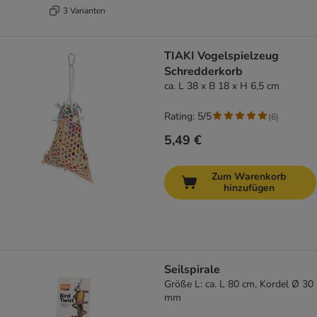
3 Varianten
TIAKI Vogelspielzeug
Schredderkorb
ca. L 38 x B 18 x H 6,5 cm
Rating: 5/5
(
6
)
5,49 €
Zum Warenkorb
hinzufügen
Seilspirale
Größe L: ca. L 80 cm, Kordel Ø 30
mm