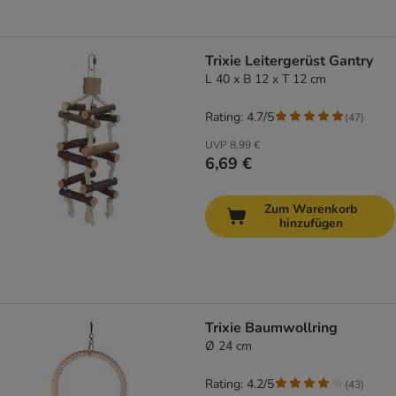
Trixie Leitergerüst Gantry
L 40 x B 12 x T 12 cm
Rating: 4.7/5
(
47
)
UVP
8,99 €
6,69 €
Zum Warenkorb
hinzufügen
Trixie Baumwollring
Ø 24 cm
Rating: 4.2/5
(
43
)