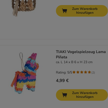
Zum Warenkorb
hinzufügen
TIAKI Vogelspielzeug Lama
Piñata
ca. L 14 x B 6 x H 23 cm
Rating: 5/5
(
2
)
4,99 €
Zum Warenkorb
hinzufügen