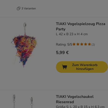
3 Varianten
TIAKI Vogelspielzeug Pizza
Party
L 42 x B 23 x H 4 cm
Rating: 5/5
(
2
)
5,99 €
Zum Warenkorb
hinzufügen
TIAKI Vogelschaukel
Riesenrad
Größe S: L 20 x B 15 x H 6,3 cm