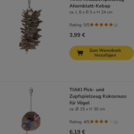
Ahornblatt-Kebap
ca. L 8 x B 5 x H 24 cm
Rating: 5/5
(
2
)
3,99 €
Zum Warenkorb
hinzufügen
TIAKI Pick- und
Zupfspielzeug Kokosnuss
für Vögel
ca. Ø 15 x H 30 cm
Rating: 4/5
(
1
)
6,19 €