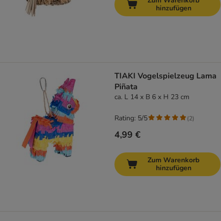
Zum Warenkorb
hinzufügen
TIAKI Vogelspielzeug Lama
Piñata
ca. L 14 x B 6 x H 23 cm
Rating: 5/5
(
2
)
4,99 €
Zum Warenkorb
hinzufügen