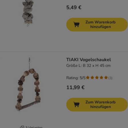
5,49 €
Zum Warenkorb
hinzufügen
TIAKI Vogelschaukel
Größe L: B 32 x H 45 cm
Rating: 5/5
(
3
)
11,99 €
Zum Warenkorb
hinzufügen
3 Varianten