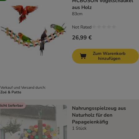
MCBOSON Vogelschaukel
aus Holz
83cm
Not Rated
26,99 €
Zum Warenkorb
hinzufügen
Verkauf und Versand durch:
Zoé & Patte
icht lieferbar
Nahrungsspielzeug aus
Naturholz für den
Papageienkäfig
1 Stück