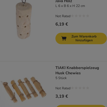
Java Holz
L 6 x B 6 x H 22 cm
Not Rated
6,19 €
Zum Warenkorb
hinzufügen
TIAKI Knabberspielzeug
Husk Chewies
5 Stück
Not Rated
3,19 €