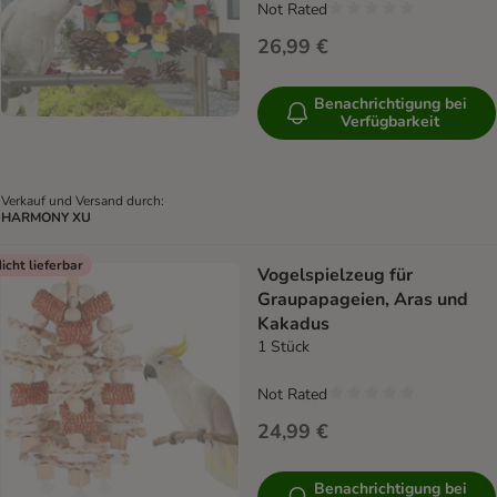
Not Rated
26,99 €
Benachrichtigung bei
Verfügbarkeit
Verkauf und Versand durch:
HARMONY XU
icht lieferbar
Vogelspielzeug für
Graupapageien, Aras und
Kakadus
1 Stück
Not Rated
24,99 €
Benachrichtigung bei