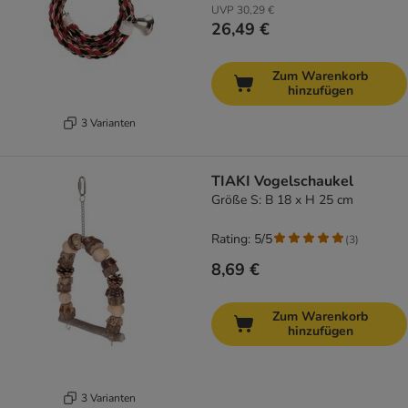
UVP
30,29 €
26,49 €
Zum Warenkorb
hinzufügen
3 Varianten
TIAKI Vogelschaukel
Größe S: B 18 x H 25 cm
Rating: 5/5
(
3
)
8,69 €
Zum Warenkorb
hinzufügen
3 Varianten