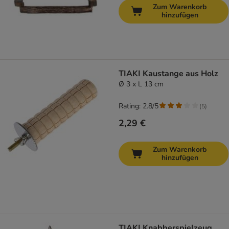
Zum Warenkorb
hinzufügen
TIAKI Kaustange aus Holz
Ø 3 x L 13 cm
Rating: 2.8/5
(
5
)
2,29 €
Zum Warenkorb
hinzufügen
TIAKI Knabberspielzeug