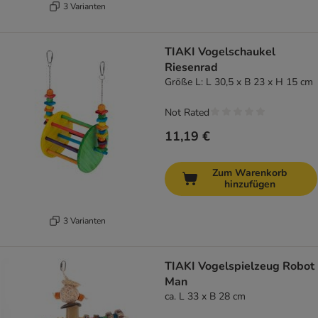
3 Varianten
TIAKI Vogelschaukel
Riesenrad
Größe L: L 30,5 x B 23 x H 15 cm
Not Rated
11,19 €
Zum Warenkorb
hinzufügen
3 Varianten
TIAKI Vogelspielzeug Robot
Man
ca. L 33 x B 28 cm