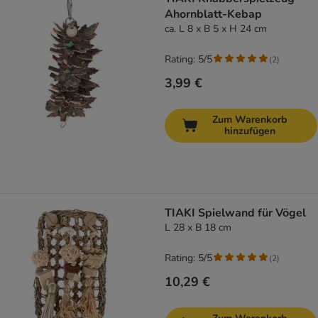
Ahornblatt-Kebap
ca. L 8 x B 5 x H 24 cm
Rating: 5/5
(
2
)
3,99 €
Zum Warenkorb
hinzufügen
TIAKI Spielwand für Vögel
L 28 x B 18 cm
Rating: 5/5
(
2
)
10,29 €