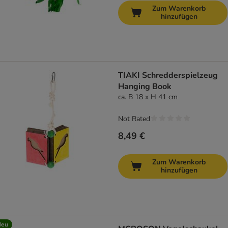
Zum Warenkorb
hinzufügen
TIAKI Schredderspielzeug
Hanging Book
ca. B 18 x H 41 cm
Not Rated
8,49 €
Zum Warenkorb
hinzufügen
Neu