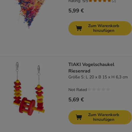
Rating: 5/5
(
2
)
5,99 €
Zum Warenkorb
hinzufügen
TIAKI Vogelschaukel
Riesenrad
Größe S: L 20 x B 15 x H 6,3 cm
Not Rated
5,69 €
Zum Warenkorb
hinzufügen