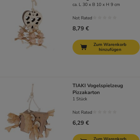
ca. L 30 x B 10 x H 9 cm
Not Rated
8,79 €
Zum Warenkorb
hinzufügen
TIAKI Vogelspielzeug
Pizzakarton
1 Stück
Not Rated
6,29 €
Zum Warenkorb