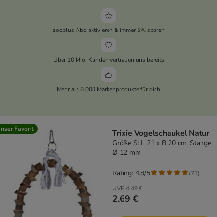
zooplus Abo aktivieren & immer 5% sparen
Über 10 Mio. Kunden vertrauen uns bereits
Mehr als 8.000 Markenprodukte für dich
nser Favorit
Trixie Vogelschaukel Natur
Größe S: L 21 x B 20 cm, Stange
Ø 12 mm
Rating: 4.8/5
(
71
)
UVP
4,49 €
2,69 €