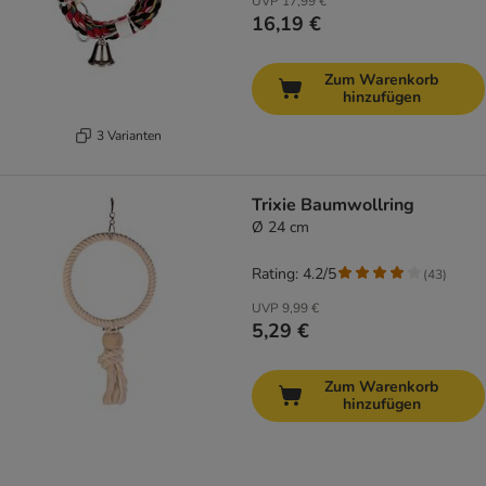
UVP
17,99 €
16,19 €
Zum Warenkorb
hinzufügen
3 Varianten
Trixie Baumwollring
Ø 24 cm
Rating: 4.2/5
(
43
)
UVP
9,99 €
5,29 €
Zum Warenkorb
hinzufügen