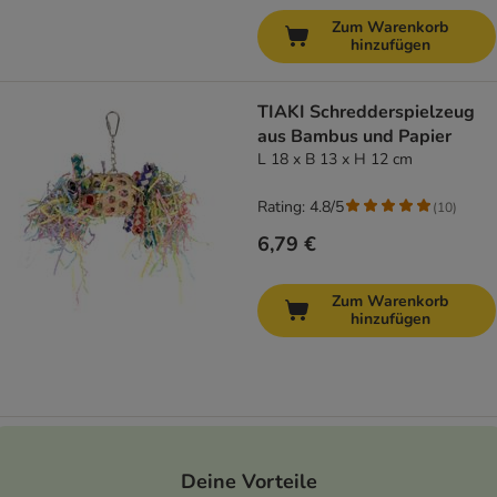
Zum Warenkorb
hinzufügen
TIAKI Schredderspielzeug
aus Bambus und Papier
L 18 x B 13 x H 12 cm
Rating: 4.8/5
(
10
)
6,79 €
Zum Warenkorb
hinzufügen
Deine Vorteile