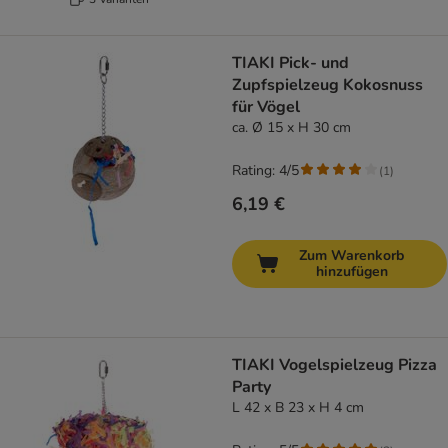
TIAKI Pick- und
Zupfspielzeug Kokosnuss
für Vögel
ca. Ø 15 x H 30 cm
Rating: 4/5
(
1
)
6,19 €
Zum Warenkorb
hinzufügen
TIAKI Vogelspielzeug Pizza
Party
L 42 x B 23 x H 4 cm