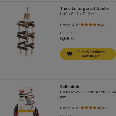
Trixie Leitergerüst Gantry
L 40 x B 12 x T 12 cm
Rating: 4.7/5
(
47
)
UVP
8,99 €
6,69 €
Zum Warenkorb
hinzufügen
Seilspirale
Größe M: ca. L 70 cm, Kordel Ø 24
mm
Rating: 4.7/5
(
359
)