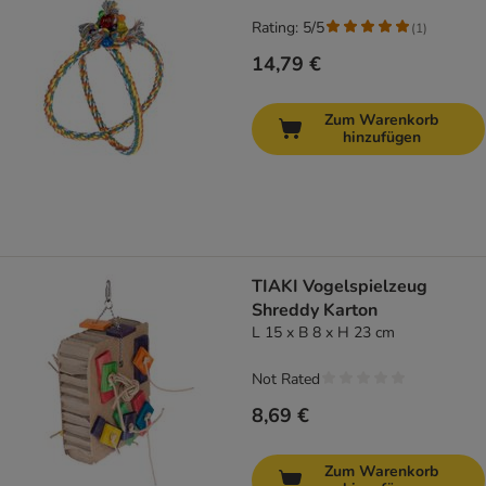
Rating: 5/5
(
1
)
14,79 €
Zum Warenkorb
hinzufügen
TIAKI Vogelspielzeug
Shreddy Karton
L 15 x B 8 x H 23 cm
Not Rated
8,69 €
Zum Warenkorb