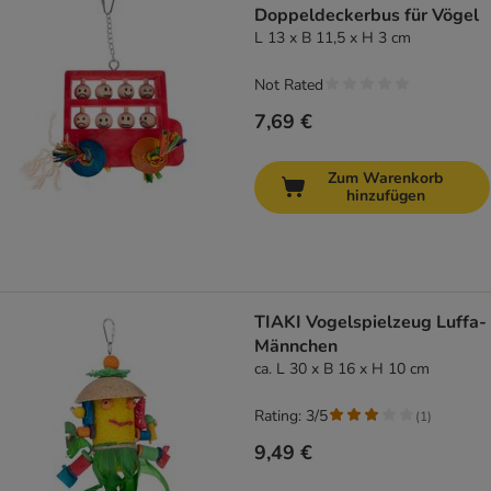
Doppeldeckerbus für Vögel
L 13 x B 11,5 x H 3 cm
Not Rated
7,69 €
Zum Warenkorb
hinzufügen
TIAKI Vogelspielzeug Luffa-
Männchen
ca. L 30 x B 16 x H 10 cm
Rating: 3/5
(
1
)
9,49 €