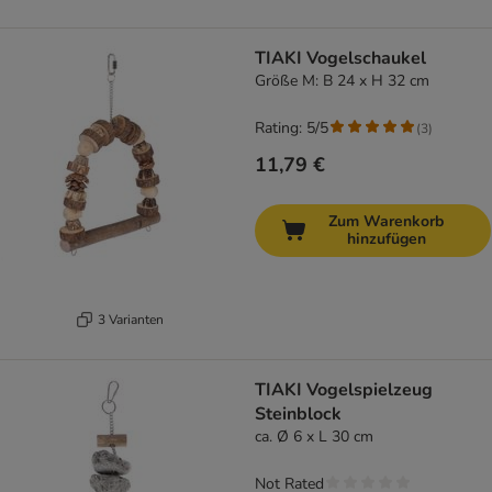
TIAKI Vogelschaukel
Größe M: B 24 x H 32 cm
Rating: 5/5
(
3
)
11,79 €
Zum Warenkorb
hinzufügen
3 Varianten
TIAKI Vogelspielzeug
Steinblock
ca. Ø 6 x L 30 cm
Not Rated