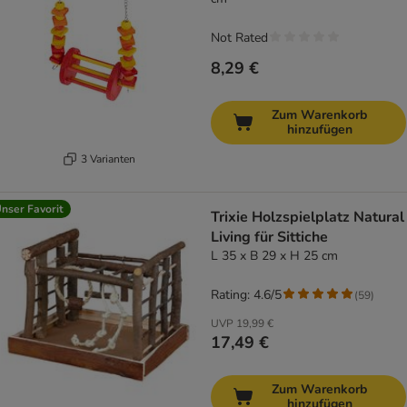
Not Rated
8,29 €
Zum Warenkorb
hinzufügen
3 Varianten
nser Favorit
Trixie Holzspielplatz Natural
Living für Sittiche
L 35 x B 29 x H 25 cm
Rating: 4.6/5
(
59
)
UVP
19,99 €
17,49 €
Zum Warenkorb
hinzufügen