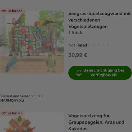
icht lieferbar
Seegras-Spielzeugwand mit
verschiedenen
Vogelspielzeugen
1 Stück
Not Rated
30,99 €
Benachrichtigung bei
Verfügbarkeit
Verkauf und Versand durch:
HARMONY XU
icht lieferbar
Vogelspielzeug für
Graupapageien, Aras und
Kakadus