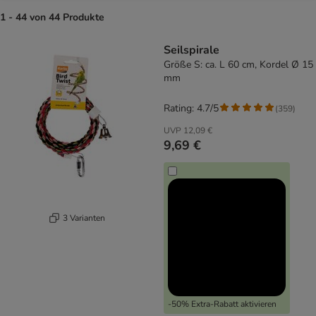
1 - 44 von 44 Produkte
product items have been changed
Seilspirale
Größe S: ca. L 60 cm, Kordel Ø 15
mm
Rating: 4.7/5
(
359
)
UVP
12,09 €
9,69 €
3 Varianten
-50% Extra-Rabatt aktivieren