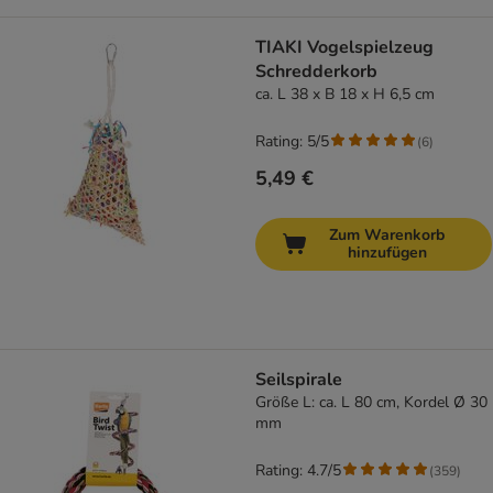
TIAKI Vogelspielzeug
Schredderkorb
ca. L 38 x B 18 x H 6,5 cm
Rating: 5/5
(
6
)
5,49 €
Zum Warenkorb
hinzufügen
Seilspirale
Größe L: ca. L 80 cm, Kordel Ø 30
mm
Rating: 4.7/5
(
359
)