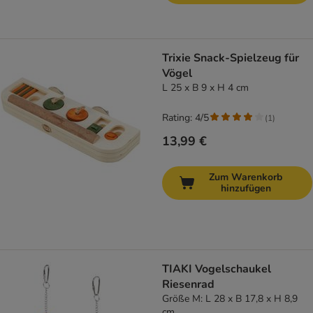
Trixie Snack-Spielzeug für
Vögel
L 25 x B 9 x H 4 cm
Rating: 4/5
(
1
)
13,99 €
Zum Warenkorb
hinzufügen
TIAKI Vogelschaukel
Riesenrad
Größe M: L 28 x B 17,8 x H 8,9
cm