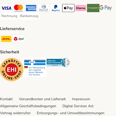
Visa Payment Method
Mastercard Payment Method
American Express Payment Method
Diners Club Payment Method
PayPal Payment Method
Apple Pay Payment Method
Klarna Payment Method
Riverty Payment 
Google P
Rechnung
Bankeinzug
Rechnung Payment Method
Bankeinzug Payment Method
Lieferservice
DHL Shipping Method
DPD Shipping Method
Sicherheit
Security
Security
Security
Kontakt
Versandkosten und Lieferzeit
Impressum
Allgemeine Geschäftsbedingungen
Digital Services Act
Vertrag widerrufen
Entsorgungs- und Umweltbestimmungen