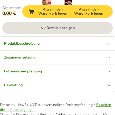
Gesamtpreis
Alles in den
Alles in den
0,00 €
Warenkorb legen
Warenkorb legen
Details anzeigen
Produktbeschreibung
Zusammensetzung
Fütterungsempfehlung
Bewertung
Preise inkl. MwSt. UVP = unverbindliche Preisempfehlung *
Es gelten
die Lieferbedingungen
"Sonst" = Der niedrigste Preis des Artikels innerhalb der letzten 30