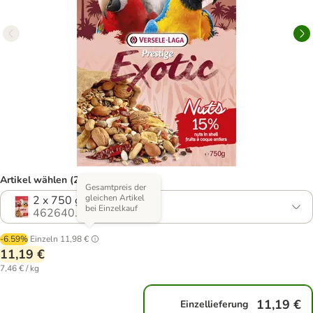
Artikel wählen (2 Varianten)
Gesamtpreis der
gleichen Artikel
2 x 750 g
bei Einzelkauf
462640.1
-6.59%
Einzeln
11,98 €
11,19 €
7,46 € / kg
11,19 €
Einzellieferung