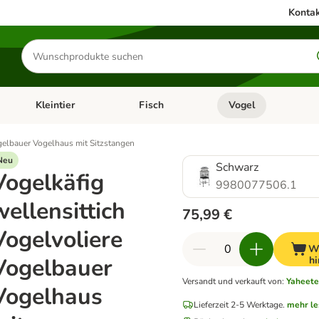
Kontak
Produkte
suchen
Kleintier
Fisch
Vogel
utter & Zubehör
Kategorie-Menü öffnen: Hundefutter & Zubehör
Kategorie-Menü öffnen: Kleintier
Kategorie-Menü öffnen
Ka
ogelbauer Vogelhaus mit Sitzstangen
Neu
Schwarz
Vogelkäfig
9980077506.1
wellensittich
75,99 €
Vogelvoliere
W
Vogelbauer
hi
Versandt und verkauft von
:
Yaheet
Vogelhaus
Lieferzeit 2-5 Werktage.
mehr le