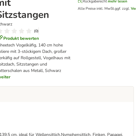
mit
Rückgaberecht
mehr lesen
Alle Preise inkl. MwSt.
ggf. zzgl.
Ve
Sitzstangen
chwarz
(
0
)
Produkt bewerten
aheetech Vogelkäfig, 140 cm hohe
liere mit 3-stöckigem Dach, großer
erkäfig auf Rollgestell, Vogelhaus mit
itzdach, Sitzstangen und
tterschalen aus Metall, Schwarz
eiter
139,5 cm, ideal für Wellensittich,Nymphensittich, Finken, Papagei,