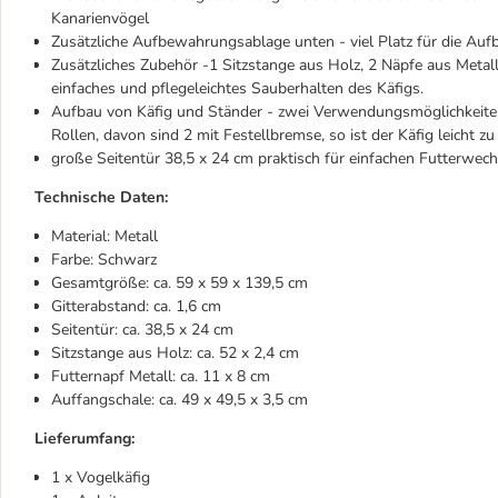
Kanarienvögel
Zusätzliche Aufbewahrungsablage unten - viel Platz für die Auf
Zusätzliches Zubehör -1 Sitzstange aus Holz, 2 Näpfe aus Meta
einfaches und pflegeleichtes Sauberhalten des Käfigs.
Aufbau von Käfig und Ständer - zwei Verwendungsmöglichkeiten:
Rollen, davon sind 2 mit Festellbremse, so ist der Käfig leicht z
große Seitentür 38,5 x 24 cm praktisch für einfachen Futterwechs
Technische Daten:
Material: Metall
Farbe: Schwarz
Gesamtgröße: ca. 59 x 59 x 139,5 cm
Gitterabstand: ca. 1,6 cm
Seitentür: ca. 38,5 x 24 cm
Sitzstange aus Holz: ca. 52 x 2,4 cm
Futternapf Metall: ca. 11 x 8 cm
Auffangschale: ca. 49 x 49,5 x 3,5 cm
Lieferumfang:
1 x Vogelkäfig