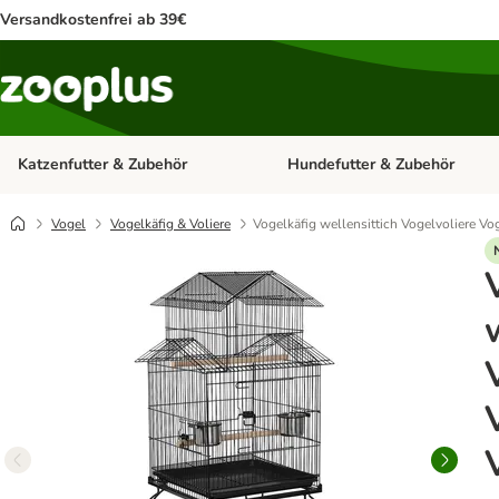
Versandkostenfrei ab 39€
Katzenfutter & Zubehör
Hundefutter & Zubehör
Kategorie-Menü öffnen: Katzenf
Vogel
Vogelkäfig & Voliere
Vogelkäfig wellensittich Vogelvoliere V