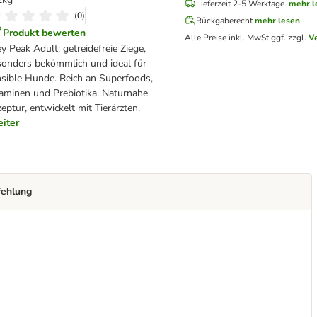
Lieferzeit 2-5 Werktage.
mehr l
(
0
)
Rückgaberecht
mehr lesen
Produkt bewerten
Alle Preise inkl. MwSt.
ggf. zzgl.
V
y Peak Adult: getreidefreie Ziege,
onders bekömmlich und ideal für
sible Hunde. Reich an Superfoods,
aminen und Prebiotika. Naturnahe
eptur, entwickelt mit Tierärzten.
iter
fehlung