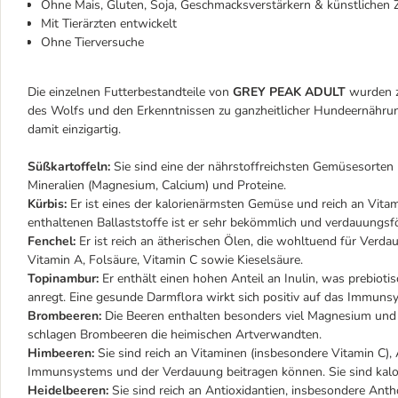
Ohne Mais, Gluten, Soja, Geschmacksverstärkern & künstlichen
Mit Tierärzten entwickelt
Ohne Tierversuche
Die einzelnen Futterbestandteile von
GREY PEAK ADULT
wurden z
des Wolfs und den Erkenntnissen zu ganzheitlicher Hundeernähr
damit einzigartig.
Süßkartoffeln:
Sie sind eine der nährstoffreichsten Gemüsesorten u
Mineralien (Magnesium, Calcium) und Proteine.
Kürbis:
Er ist eines der kalorienärmsten Gemüse und reich an Vitam
enthaltenen Ballaststoffe ist er sehr bekömmlich und verdauungsf
Fenchel:
Er ist reich an ätherischen Ölen, die wohltuend für Verda
Vitamin A, Folsäure, Vitamin C sowie Kieselsäure.
Topinambur:
Er enthält einen hohen Anteil an Inulin, was prebi
anregt. Eine gesunde Darmflora wirkt sich positiv auf das Immuns
Brombeeren:
Die Beeren enthalten besonders viel Magnesium und 
schlagen Brombeeren die heimischen Artverwandten.
Himbeeren:
Sie sind reich an Vitaminen (insbesondere Vitamin C), 
Immunsystems und der Verdauung beitragen können. Sie sind kalori
Heidelbeeren:
Sie sind reich an Antioxidantien, insbesondere Anth