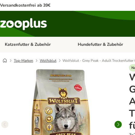
Versandkostenfrei ab 39€
Katzenfutter & Zubehör
Hundefutter & Zubehör
Kategorie-Menü öffnen: Katzenf
Top-Marken
Wolfsblut
Wolfsblut - Grey Peak - Adult Trockenfutter
N
W
G
A
T
f
3x