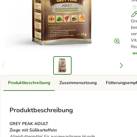
Gre
bes
sen
Vit
Rez
we
Produktbeschreibung
Zusammensetzung
Fütterungsemp
Produktbeschreibung
GREY PEAK ADULT
Ziege mit Süßkartoffeln
Alleinfuttermittel für ausgewachsene Hunde