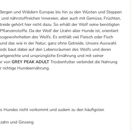
n Bergen und Wäldern Europas bis hin zu den Wüsten und Steppen
ch und nährstoffreichen Innereien, aber auch mit Gemüse, Früchten,
eide gehört hier nicht dazu. So erhält der Wolf seine benötigten
lanzenstoffe. Da der Wolf der Urahn aller Hunde ist, orientiert
ssgewohnheiten des Wolfs. Es enthält viel Fleisch oder Fisch
– und das wie in der Natur, ganz ohne Getreide. Unsere Auswahl
oods baut dabei auf den Lebensräumen des Wolfs und deren
rtgerechte und ursprüngliche Ernährung und mit seiner
tur von
GREY PEAK ADULT
Trockenfutter verbindet die Nahrung
r richtige Hundeernährung.
des Hundes nicht vorkommt und zudem zu den häufigsten
nzahn und Ginseng