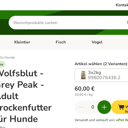
Kontak
Produkte
suchen
Kleintier
Fisch
Vogel
utter & Zubehör
Kategorie-Menü öffnen: Hundefutter & Zubehör
Kategorie-Menü öffnen: Kleintier
Kategorie-Menü öffnen
Ka
 für Hunde
Artikel wählen (2 Varianten)
eu
olfsblut -
3x2kg
9980076436.2
rey Peak -
60,00 €
dult
10,00 € / kg
rockenfutter
W
h
ür Hunde
Versandt und verkauft von
:
ePet W
2kg