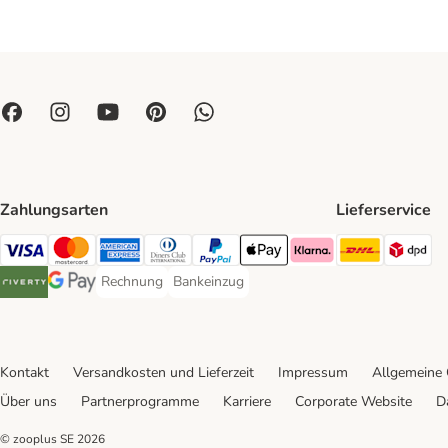
Zahlungsarten
Lieferservice
DHL Ship
DP
Visa Payment Method
Mastercard Payment Method
American Express Payment Method
Diners Club Payment Method
PayPal Payment Method
Apple Pay Payment Method
Klarna Payment Method
Rechnung
Bankeinzug
Rechnung Payment Method
Bankeinzug Payment Method
Riverty Payment Method
Google Pay Payment Method
Kontakt
Versandkosten und Lieferzeit
Impressum
Allgemeine
Über uns
Partnerprogramme
Karriere
Corporate Website
D
© zooplus SE
2026