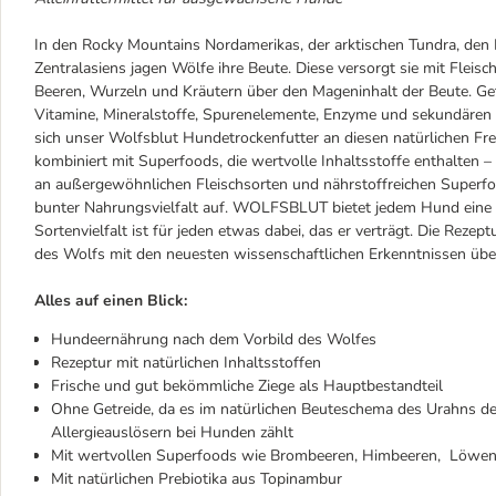
In den Rocky Mountains Nordamerikas, der arktischen Tundra, de
Zentralasiens jagen Wölfe ihre Beute. Diese versorgt sie mit Fleis
Beeren, Wurzeln und Kräutern über den Mageninhalt der Beute. Getr
Vitamine, Mineralstoffe, Spurenelemente, Enzyme und sekundären Pf
sich unser Wolfsblut Hundetrockenfutter an diesen natürlichen Fre
kombiniert mit Superfoods, die wertvolle Inhaltsstoffe enthalten 
an außergewöhnlichen Fleischsorten und nährstoffreichen Superf
bunter Nahrungsvielfalt auf. WOLFSBLUT bietet jedem Hund eine a
Sortenvielfalt ist für jeden etwas dabei, das er verträgt. Die Rezep
des Wolfs mit den neuesten wissenschaftlichen Erkenntnissen übe
Alles auf einen Blick:
Hundeernährung nach dem Vorbild des Wolfes
Rezeptur mit natürlichen Inhaltsstoffen
Frische und gut bekömmliche Ziege als Hauptbestandteil
Ohne Getreide, da es im natürlichen Beuteschema des Urahns 
Allergieauslösern bei Hunden zählt
Mit wertvollen Superfoods wie Brombeeren, Himbeeren, Löwe
Mit natürlichen Prebiotika aus Topinambur