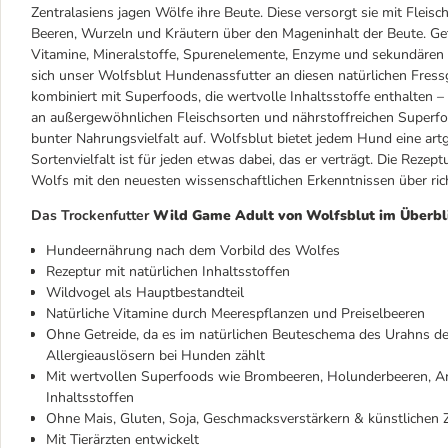
Zentralasiens jagen Wölfe ihre Beute. Diese versorgt sie mit Fleis
Beeren, Wurzeln und Kräutern über den Mageninhalt der Beute. Getr
Vitamine, Mineralstoffe, Spurenelemente, Enzyme und sekundären Pf
sich unser Wolfsblut Hundenassfutter an diesen natürlichen Fressg
kombiniert mit Superfoods, die wertvolle Inhaltsstoffe enthalten 
an außergewöhnlichen Fleischsorten und nährstoffreichen Superf
bunter Nahrungsvielfalt auf. Wolfsblut bietet jedem Hund eine art
Sortenvielfalt ist für jeden etwas dabei, das er verträgt. Die Re
Wolfs mit den neuesten wissenschaftlichen Erkenntnissen über ri
Das Trockenfutter
Wild Game Adult
von Wolfsblut im Überbl
Hundeernährung nach dem Vorbild des Wolfes
Rezeptur mit natürlichen Inhaltsstoffen
Wildvogel als Hauptbestandteil
Natürliche Vitamine durch Meerespflanzen und Preiselbeeren
Ohne Getreide, da es im natürlichen Beuteschema des Urahns 
Allergieauslösern bei Hunden zählt
Mit wertvollen Superfoods wie Brombeeren, Holunderbeeren, A
Inhaltsstoffen
Ohne Mais, Gluten, Soja, Geschmacksverstärkern & künstlichen
Mit Tierärzten entwickelt