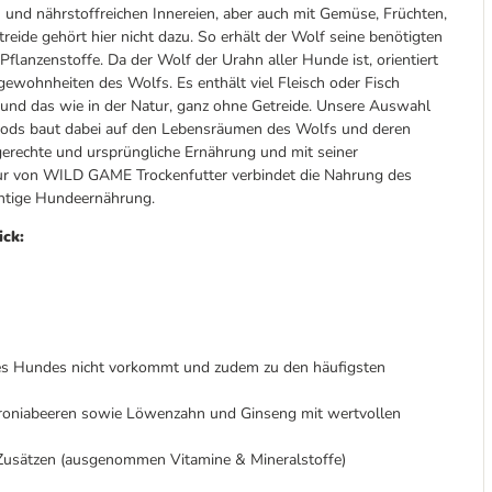
ch und nährstoffreichen Innereien, aber auch mit Gemüse, Früchten,
eide gehört hier nicht dazu. So erhält der Wolf seine benötigten
lanzenstoffe. Da der Wolf der Urahn aller Hunde ist, orientiert
ewohnheiten des Wolfs. Es enthält viel Fleisch oder Fisch
– und das wie in der Natur, ganz ohne Getreide. Unsere Auswahl
oods baut dabei auf den Lebensräumen des Wolfs und deren
gerechte und ursprüngliche Ernährung und mit seiner
zeptur von WILD GAME Trockenfutter verbindet die Nahrung des
chtige Hundeernährung.
ick:
des Hundes nicht vorkommt und zudem zu den häufigsten
roniabeeren sowie Löwenzahn und Ginseng mit wertvollen
 Zusätzen (ausgenommen Vitamine & Mineralstoffe)