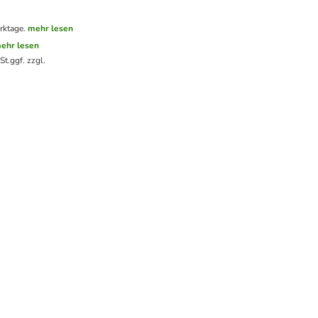
rktage.
mehr lesen
ehr lesen
St.
ggf. zzgl.