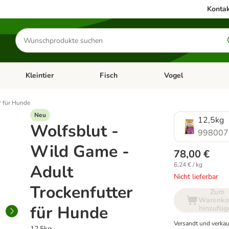
Kontak
Produkte
suchen
Kleintier
Fisch
Vogel
utter & Zubehör
Kategorie-Menü öffnen: Hundefutter & Zubehör
Kategorie-Menü öffnen: Kleintier
Kategorie-Menü öffnen
Ka
r für Hunde
Neu
12,5kg
Wolfsblut -
998007
Wild Game -
78,00 €
6,24 € / kg
Adult
Nicht lieferbar
Trockenfutter
Zum
Warenko
für Hunde
hinzufüg
Versandt und verkau
12,5kg