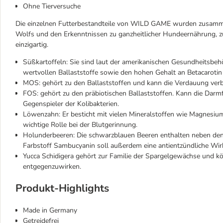
Ohne Tierversuche
Die einzelnen Futterbestandteile von WILD GAME wurden zusamme
Wolfs und den Erkenntnissen zu ganzheitlicher Hundeernährung, z
einzigartig.
Süßkartoffeln: Sie sind laut der amerikanischen Gesundheitsbeh
wertvollen Ballaststoffe sowie den hohen Gehalt an Betacarotin
MOS: gehört zu den Ballaststoffen und kann die Verdauung ve
FOS: gehört zu den präbiotischen Ballaststoffen. Kann die Darmf
Gegenspieler der Kolibakterien.
Löwenzahn: Er besticht mit vielen Mineralstoffen wie Magnesium
wichtige Rolle bei der Blutgerinnung.
Holunderbeeren: Die schwarzblauen Beeren enthalten neben den
Farbstoff Sambucyanin soll außerdem eine antientzündliche Wi
Yucca Schidigera gehört zur Familie der Spargelgewächse und k
entgegenzuwirken.
Produkt-Highlights
Made in Germany
Getreidefrei