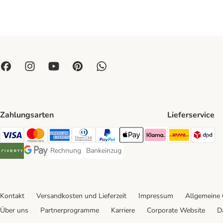
Zahlungsarten
Lieferservice
DHL Ship
DP
Visa Payment Method
Mastercard Payment Method
American Express Payment Method
Diners Club Payment Method
PayPal Payment Method
Apple Pay Payment Method
Klarna Payment Method
Rechnung
Bankeinzug
Rechnung Payment Method
Bankeinzug Payment Method
Riverty Payment Method
Google Pay Payment Method
Kontakt
Versandkosten und Lieferzeit
Impressum
Allgemeine
Über uns
Partnerprogramme
Karriere
Corporate Website
D