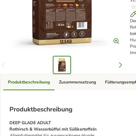
Dee
Rot
bek
Hu
Pre
Imm
Produktbeschreibung
Zusammensetzung
Fütterungsemp
Produktbeschreibung
DEEP GLADE ADULT
Rothirsch & Wasserbüffel mit Süßkartoffeln
Alleinfuttermittel für ausgewachsene Hunde