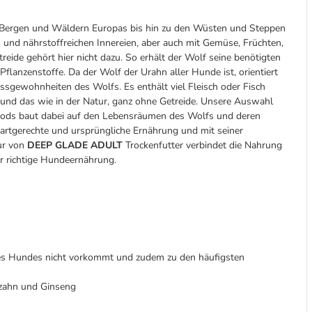
n Bergen und Wäldern Europas bis hin zu den Wüsten und Steppen
ch und nährstoffreichen Innereien, aber auch mit Gemüse, Früchten,
eide gehört hier nicht dazu. So erhält der Wolf seine benötigten
lanzenstoffe. Da der Wolf der Urahn aller Hunde ist, orientiert
ssgewohnheiten des Wolfs. Es enthält viel Fleisch oder Fisch
– und das wie in der Natur, ganz ohne Getreide. Unsere Auswahl
oods baut dabei auf den Lebensräumen des Wolfs und deren
rtgerechte und ursprüngliche Ernährung und mit seiner
tur von
DEEP GLADE ADULT
Trockenfutter verbindet die Nahrung
r richtige Hundeernährung.
des Hundes nicht vorkommt und zudem zu den häufigsten
zahn und Ginseng