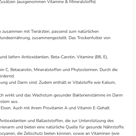
 Zusätzen (ausgenommen Vitamine & Mineralstoffe)
zusammen mit Tierärzten, passend zum natürlichen
Hundeernährung, zusammengestellt. Das Trockenfutter von
d liefern Antioxidantien, Beta-Carotin, Vitamine (B6, E),
in C, Betacarotin, Mineralstoffen und Phytosterinen. Durch die
ördernd.
uung und Darm sind. Zudem enthält er Vitalstoffe wie Kalium,
otisch wirkt und das Wachstum gesunder Bakterienstämme im Darm
ystem aus.
Eisen. Auch mit ihrem Provitamin A und Vitamin E-Gehalt
Antioxidantien und Ballaststoffen, die zur Unterstützung des
enarm und bieten eine natürliche Quelle für gesunde Nährstoffe.
ocyanen, die Zellschutz bieten können, sowie an Vitaminen (wie