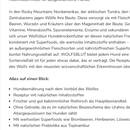
In den Rocky Mountains Nordamerikas, der arktischen Tundra, de
Zentralasiens jagen Wölfe ihre Beute. Diese versorgt sie mit Fleis
Beeren, Wurzeln und Kräutern über den Mageninhalt der Beute. Getr
Vitamine, Mineralstoffe, Spurenelemente, Enzyme und sekundären Pf
sich unser Wolfsblut Hundetrockenfutter an diesen natürlichen Fre
kombiniert mit Superfoods, die wertvolle Inhaltsstoffe enthalten 
an außergewöhnlichen Fleischsorten und nährstoffreichen Superf
bunter Nahrungsvielfalt auf. WOLFSBLUT bietet jedem Hund eine a
Sortenvielfalt ist für jeden etwas dabei, das er verträgt. Die Rezep
des Wolfs mit den neuesten wissenschaftlichen Erkenntnissen übe
Alles auf einen Blick:
Hundeernährung nach dem Vorbild des Wolfes
Rezeptur mit natürlichen Inhaltsstoffen
Frischer und gut bekömmlicher Rothirsch als Hauptbestandteil
Ohne Getreide, da es im natürlichen Beuteschema des Urahns 
Allergieauslösern bei Hunden zählt
Mit wertvollen Superfoods wie Brombeeren, Himbeeren, Löwen
Mit natürlichen Prebiotika aus Topinambur