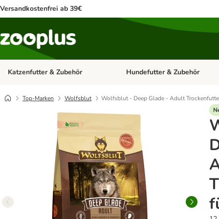
Versandkostenfrei ab 39€
Katzenfutter & Zubehör
Hundefutter & Zubehör
Kategorie-Menü öffnen: Katzenf
Top-Marken
Wolfsblut
Wolfsblut - Deep Glade - Adult Trockenfutte
N
W
D
A
T
f
12