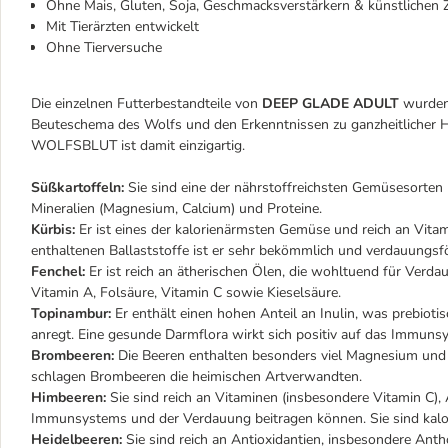
Ohne Mais, Gluten, Soja, Geschmacksverstärkern & künstlichen
Mit Tierärzten entwickelt
Ohne Tierversuche
Die einzelnen Futterbestandteile von
DEEP GLADE ADULT
wurden 
Beuteschema des Wolfs und den Erkenntnissen zu ganzheitlicher 
WOLFSBLUT ist damit einzigartig.
Süßkartoffeln:
Sie sind eine der nährstoffreichsten Gemüsesorten un
Mineralien (Magnesium, Calcium) und Proteine.
Kürbis:
Er ist eines der kalorienärmsten Gemüse und reich an Vitam
enthaltenen Ballaststoffe ist er sehr bekömmlich und verdauungsf
Fenchel:
Er ist reich an ätherischen Ölen, die wohltuend für Verda
Vitamin A, Folsäure, Vitamin C sowie Kieselsäure.
Topinambur:
Er enthält einen hohen Anteil an Inulin, was prebi
anregt. Eine gesunde Darmflora wirkt sich positiv auf das Immuns
Brombeeren:
Die Beeren enthalten besonders viel Magnesium und 
schlagen Brombeeren die heimischen Artverwandten.
Himbeeren:
Sie sind reich an Vitaminen (insbesondere Vitamin C), 
Immunsystems und der Verdauung beitragen können. Sie sind kalori
Heidelbeeren:
Sie sind reich an Antioxidantien, insbesondere Anth