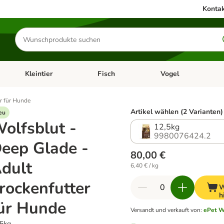
Kontak
Produkte
suchen
Kleintier
Fisch
Vogel
utter & Zubehör
Kategorie-Menü öffnen: Hundefutter & Zubehör
Kategorie-Menü öffnen: Kleintier
Kategorie-Menü öffnen
Ka
r für Hunde
Artikel wählen (2 Varianten)
eu
olfsblut -
12,5kg
9980076424.2
eep Glade -
80,00 €
dult
6,40 € / kg
rockenfutter
W
h
ür Hunde
Versandt und verkauft von
:
ePet W
,5kg