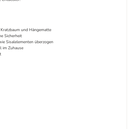
n, Kratzbaum und Hängematte
e Sicherheit
wie Sisalelementen überzogen
il im Zuhause
t