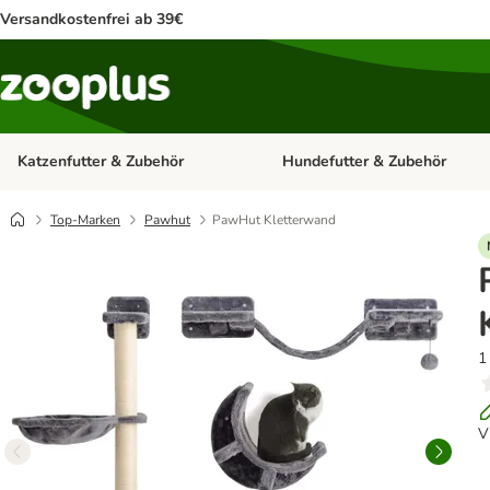
Versandkostenfrei ab 39€
Katzenfutter & Zubehör
Hundefutter & Zubehör
Kategorie-Menü öffnen: Katzenf
Top-Marken
Pawhut
PawHut Kletterwand
1
V