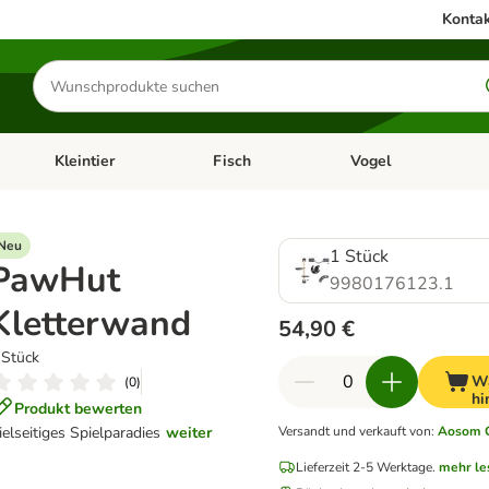
Kontak
Produkte
suchen
Kleintier
Fisch
Vogel
utter & Zubehör
Kategorie-Menü öffnen: Hundefutter & Zubehör
Kategorie-Menü öffnen: Kleintier
Kategorie-Menü öffnen
Ka
Neu
1 Stück
PawHut
9980176123.1
Kletterwand
54,90 €
 Stück
W
(
0
)
hi
Produkt bewerten
ielseitiges Spielparadies
weiter
Versandt und verkauft von
:
Aosom 
Lieferzeit 2-5 Werktage.
mehr le