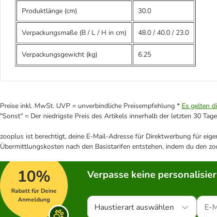
Produktlänge (cm)
30.0
Verpackungsmaße (B / L / H in cm)
48.0
/
40.0
/
23.0
Verpackungsgewicht (kg)
6.25
Preise inkl. MwSt. UVP = unverbindliche Preisempfehlung *
Es gelten d
"Sonst" = Der niedrigste Preis des Artikels innerhalb der letzten 30 Tage
zooplus ist berechtigt, deine E-Mail-Adresse für Direktwerbung für eig
Übermittlungskosten nach den Basistarifen entstehen, indem du den zoo
10%
Verpasse keine personalisie
Rabatt für Deine
Anmeldung
Haustierart auswählen