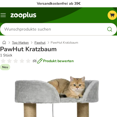
Versandkostenfrei ab 39€
Menü
Produkte
suchen
Top-Marken
Pawhut
PawHut Kratzbaum
PawHut Kratzbaum
1 Stück
Produkt bewerten
(
0
)
Neu