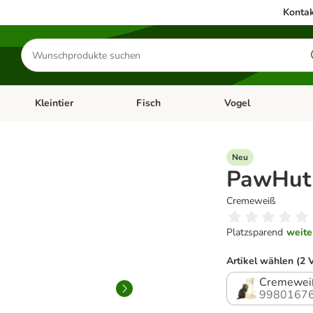
Kontak
Produkte
suchen
Kleintier
Fisch
Vogel
utter & Zubehör
Kategorie-Menü öffnen: Hundefutter & Zubehör
Kategorie-Menü öffnen: Kleintier
Kategorie-Menü öffnen
Ka
Neu
PawHut
Cremeweiß
Platzsparend
weite
Artikel wählen (2 
Cremewei
99801676