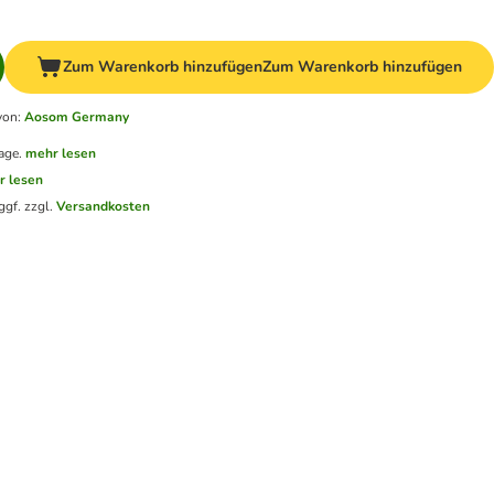
Zum Warenkorb hinzufügen
Zum Warenkorb hinzufügen
von
:
Aosom Germany
age.
mehr lesen
r lesen
ggf. zzgl.
Versandkosten