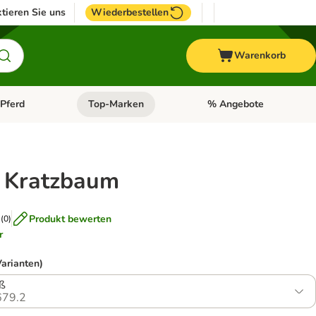
tieren Sie uns
Wiederbestellen
Warenkorb
Pferd
Top-Marken
% Angebote
: Fisch
tegorie-Menü öffnen: Vogel
Kategorie-Menü öffnen: Pferd
Kategorie-Menü öffnen: T
 Kratzbaum
Produkt bewerten
(
0
)
r
Varianten)
ß
79.2