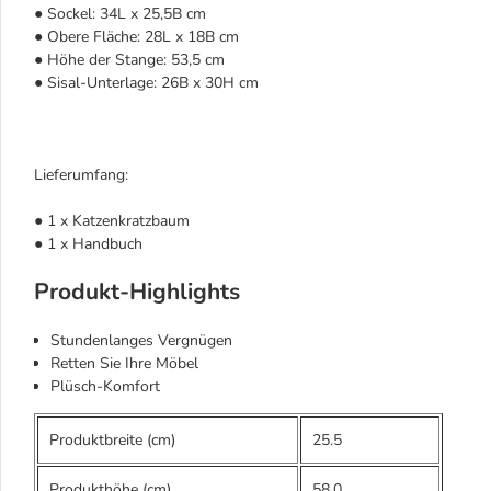
● Sockel: 34L x 25,5B cm
● Obere Fläche: 28L x 18B cm
● Höhe der Stange: 53,5 cm
● Sisal-Unterlage: 26B x 30H cm
Lieferumfang:
● 1 x Katzenkratzbaum
● 1 x Handbuch
Produkt-Highlights
Stundenlanges Vergnügen
Retten Sie Ihre Möbel
Plüsch-Komfort
Produktbreite (cm)
25.5
Produkthöhe (cm)
58.0