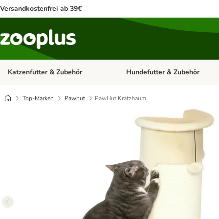
Versandkostenfrei ab 39€
Katzenfutter & Zubehör
Hundefutter & Zubehör
Kategorie-Menü öffnen: Katzenf
Top-Marken
Pawhut
PawHut Kratzbaum