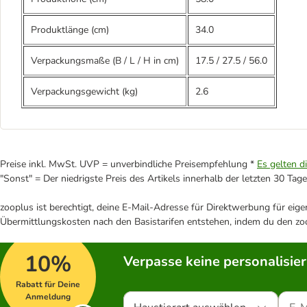
Produktlänge (cm)
34.0
Verpackungsmaße (B / L / H in cm)
17.5
/
27.5
/
56.0
Verpackungsgewicht (kg)
2.6
Preise inkl. MwSt. UVP = unverbindliche Preisempfehlung *
Es gelten d
"Sonst" = Der niedrigste Preis des Artikels innerhalb der letzten 30 Tage
zooplus ist berechtigt, deine E-Mail-Adresse für Direktwerbung für eig
Übermittlungskosten nach den Basistarifen entstehen, indem du den zoo
10%
Verpasse keine personalisie
Rabatt für Deine
Anmeldung