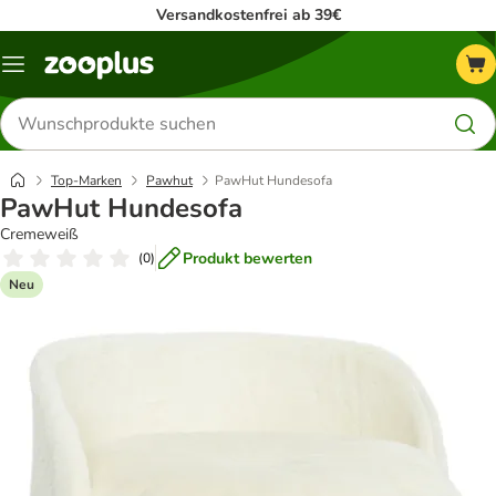
Versandkostenfrei ab 39€
Menü
Produkte
suchen
Top-Marken
Pawhut
PawHut Hundesofa
PawHut Hundesofa
Cremeweiß
Produkt bewerten
(
0
)
Neu