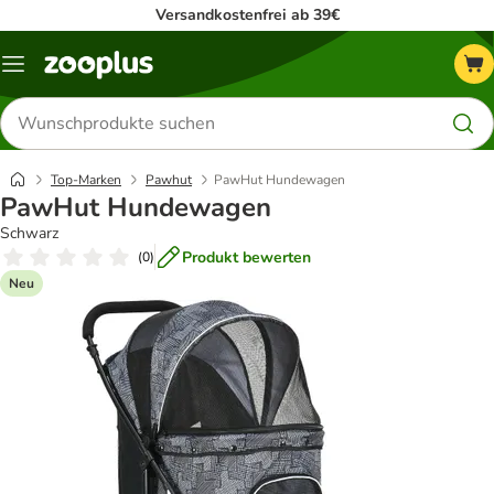
Versandkostenfrei ab 39€
Menü
Produkte
suchen
Top-Marken
Pawhut
PawHut Hundewagen
PawHut Hundewagen
Schwarz
Produkt bewerten
(
0
)
Neu