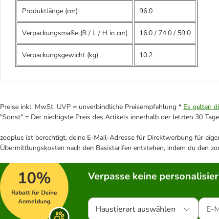
Produktlänge (cm)
96.0
Verpackungsmaße (B / L / H in cm)
16.0
/
74.0
/
59.0
Verpackungsgewicht (kg)
10.2
Preise inkl. MwSt. UVP = unverbindliche Preisempfehlung *
Es gelten d
"Sonst" = Der niedrigste Preis des Artikels innerhalb der letzten 30 Tage
zooplus ist berechtigt, deine E-Mail-Adresse für Direktwerbung für eig
Übermittlungskosten nach den Basistarifen entstehen, indem du den zoo
10%
Verpasse keine personalisie
Rabatt für Deine
Anmeldung
Haustierart auswählen