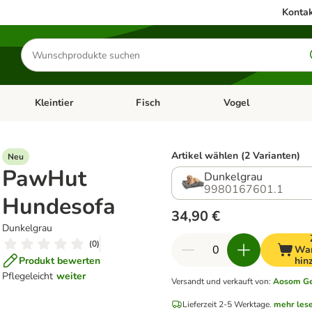
Kontak
Produkte
suchen
Kleintier
Fisch
Vogel
utter & Zubehör
Kategorie-Menü öffnen: Hundefutter & Zubehör
Kategorie-Menü öffnen: Kleintier
Kategorie-Menü öffnen
Ka
Artikel wählen (2 Varianten)
Neu
PawHut
Dunkelgrau
9980167601.1
Hundesofa
34,90 €
Dunkelgrau
(
0
)
War
Produkt bewerten
hin
Pflegeleicht
weiter
Versandt und verkauft von
:
Aosom G
Lieferzeit 2-5 Werktage.
mehr les