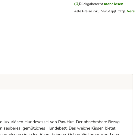
Rückgaberecht
mehr lesen
Alle Preise inkl. MwSt.
ggf. zzgl.
Vers
und luxuriösen Hundesessel von PawHut. Der abnehmbare Bezug
en sauberes, gemütliches Hundebett. Das weiche Kissen bietet
von Eleganz in jeden Raum bringen. Geben Sie Ihrem Hund den