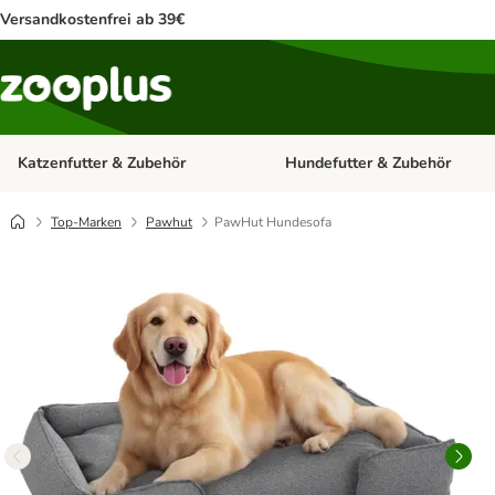
Versandkostenfrei ab 39€
Katzenfutter & Zubehör
Hundefutter & Zubehör
Kategorie-Menü öffnen: Katzenf
Top-Marken
Pawhut
PawHut Hundesofa