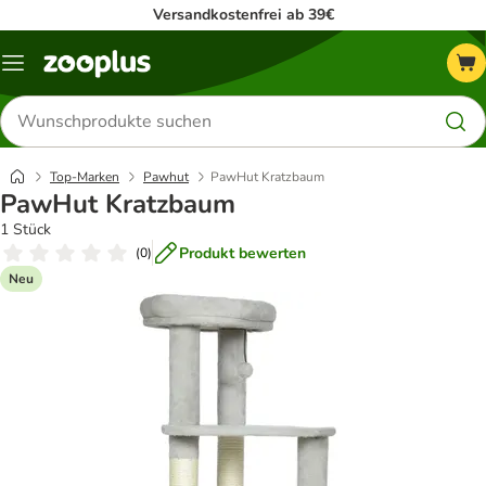
Versandkostenfrei ab 39€
Menü
Produkte
suchen
Top-Marken
Pawhut
PawHut Kratzbaum
PawHut Kratzbaum
1 Stück
Produkt bewerten
(
0
)
Neu