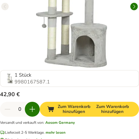
1 Stück
9980167587.1
42,90 €
Zum Warenkorb
Zum Warenkorb
hinzufügen
hinzufügen
Versandt und verkauft von
:
Aosom Germany
Lieferzeit 2-5 Werktage.
mehr lesen