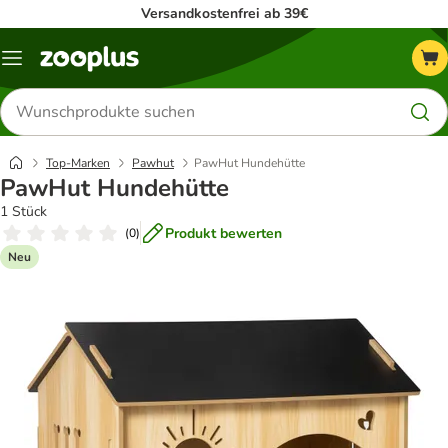
Versandkostenfrei ab 39€
Menü
Produkte
suchen
Top-Marken
Pawhut
PawHut Hundehütte
PawHut Hundehütte
1 Stück
Produkt bewerten
(
0
)
Neu