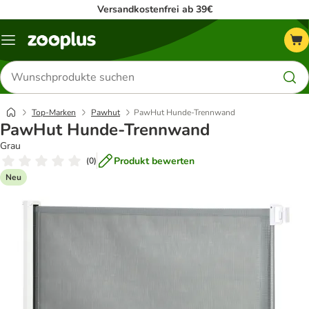
Versandkostenfrei ab 39€
Menü
Produkte
suchen
Top-Marken
Pawhut
PawHut Hunde-Trennwand
PawHut Hunde-Trennwand
Grau
Produkt bewerten
(
0
)
Neu