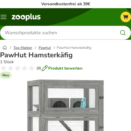
Versandkostenfrei ab 39€
Menü
Produkte
suchen
Top-Marken
Pawhut
PawHut Hamsterkäfig
PawHut Hamsterkäfig
1 Stück
Produkt bewerten
(
0
)
Neu