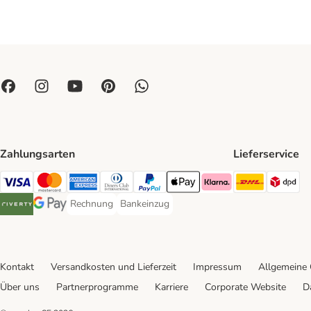
Zahlungsarten
Lieferservice
DHL Ship
DP
Visa Payment Method
Mastercard Payment Method
American Express Payment Method
Diners Club Payment Method
PayPal Payment Method
Apple Pay Payment Method
Klarna Payment Method
Rechnung
Bankeinzug
Rechnung Payment Method
Bankeinzug Payment Method
Riverty Payment Method
Google Pay Payment Method
Kontakt
Versandkosten und Lieferzeit
Impressum
Allgemeine
Über uns
Partnerprogramme
Karriere
Corporate Website
D