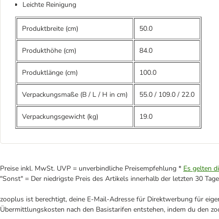
Leichte Reinigung
Produktbreite (cm)
50.0
Produkthöhe (cm)
84.0
Produktlänge (cm)
100.0
Verpackungsmaße (B / L / H in cm)
55.0
/
109.0
/
22.0
Verpackungsgewicht (kg)
19.0
Preise inkl. MwSt. UVP = unverbindliche Preisempfehlung *
Es gelten d
"Sonst" = Der niedrigste Preis des Artikels innerhalb der letzten 30 Tage
zooplus ist berechtigt, deine E-Mail-Adresse für Direktwerbung für eig
Übermittlungskosten nach den Basistarifen entstehen, indem du den zoo