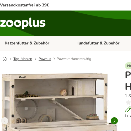
Versandkostenfrei ab 39€
Katzenfutter & Zubehör
Hundefutter & Zubehör
Kategorie-Menü öffnen: Katzenf
Top-Marken
Pawhut
PawHut Hamsterkäfig
N
P
H
1 S
Lux