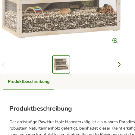
Produktbeschreibung
Produktbeschreibung
Der dreistufige PawHut Holz Hamsterkäfig ist ein wahres Paradies f
robustem Naturtannenholz gefertigt, beinhaltet dieser Kleintierkäf
abnehmbaren Frontplatten erleichtern Ihnen die Reinigung und da