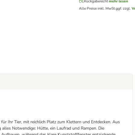
Rückgaberecht
mehr lesen
Alle Preise inkl. MwSt.
ggf. zzgl.
V
ür Ihr Tier, mit reichlich Platz zum Klettern und Entdecken. Aus
ig alles Notwendige: Hütte, ein Laufrad und Rampen. Die
s Aufbauen, während das klare Kunststofffenster entzückende