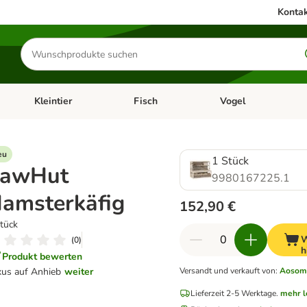
Kontak
Produkte
suchen
Kleintier
Fisch
Vogel
utter & Zubehör
Kategorie-Menü öffnen: Hundefutter & Zubehör
Kategorie-Menü öffnen: Kleintier
Kategorie-Menü öffnen
Ka
eu
1 Stück
awHut
9980167225.1
amsterkäfig
152,90 €
tück
W
(
0
)
h
Produkt bewerten
us auf Anhieb
weiter
Versandt und verkauft von
:
Aosom
Lieferzeit 2-5 Werktage.
mehr l