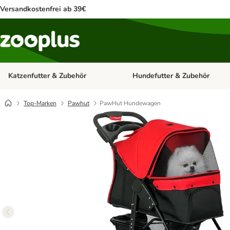
Versandkostenfrei ab 39€
Katzenfutter & Zubehör
Hundefutter & Zubehör
Kategorie-Menü öffnen: Katzenf
Top-Marken
Pawhut
PawHut Hundewagen