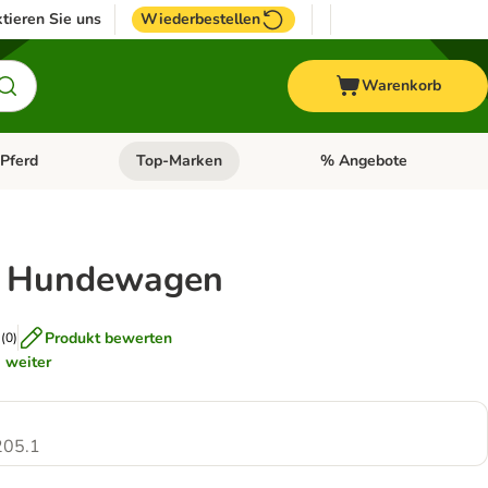
tieren Sie uns
Wiederbestellen
Warenkorb
Pferd
Top-Marken
% Angebote
: Fisch
tegorie-Menü öffnen: Vogel
Kategorie-Menü öffnen: Pferd
Kategorie-Menü öffnen: T
 Hundewagen
Produkt bewerten
(
0
)
t
weiter
05.1