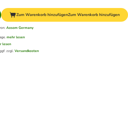
Zum Warenkorb hinzufügen
Zum Warenkorb hinzufügen
von
:
Aosom Germany
age.
mehr lesen
r lesen
ggf. zzgl.
Versandkosten