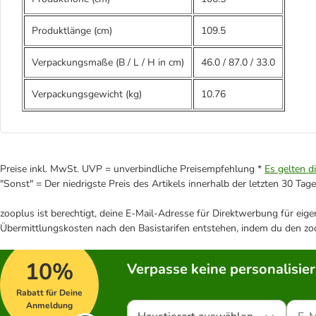
Produktlänge (cm)
109.5
Verpackungsmaße (B / L / H in cm)
46.0
/
87.0
/
33.0
Verpackungsgewicht (kg)
10.76
Preise inkl. MwSt. UVP = unverbindliche Preisempfehlung *
Es gelten d
"Sonst" = Der niedrigste Preis des Artikels innerhalb der letzten 30 Tage
zooplus ist berechtigt, deine E-Mail-Adresse für Direktwerbung für eig
Übermittlungskosten nach den Basistarifen entstehen, indem du den zoo
10%
Verpasse keine personalisie
Rabatt für Deine
Anmeldung