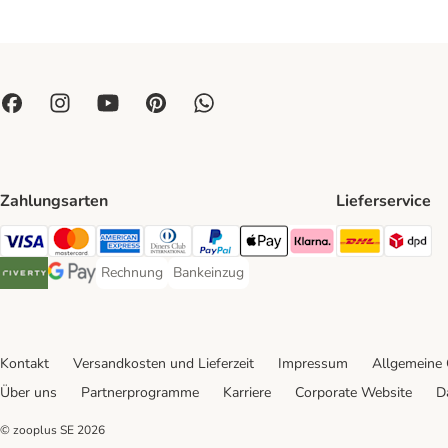
Zahlungsarten
Lieferservice
DHL Ship
DP
Visa Payment Method
Mastercard Payment Method
American Express Payment Method
Diners Club Payment Method
PayPal Payment Method
Apple Pay Payment Method
Klarna Payment Method
Rechnung
Bankeinzug
Rechnung Payment Method
Bankeinzug Payment Method
Riverty Payment Method
Google Pay Payment Method
Kontakt
Versandkosten und Lieferzeit
Impressum
Allgemeine
Über uns
Partnerprogramme
Karriere
Corporate Website
D
© zooplus SE
2026