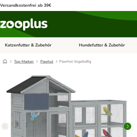
Versandkostenfrei ab 39€
Katzenfutter & Zubehör
Hundefutter & Zubehör
Kategorie-Menü öffnen: Katzenf
Top-Marken
Pawhut
PawHut Vogelkäfig