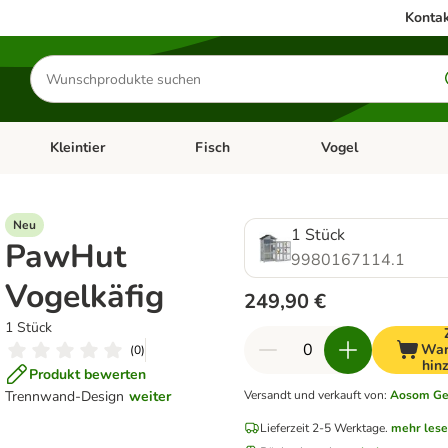
Kontak
Produkte
suchen
Kleintier
Fisch
Vogel
utter & Zubehör
Kategorie-Menü öffnen: Hundefutter & Zubehör
Kategorie-Menü öffnen: Kleintier
Kategorie-Menü öffnen
Ka
Neu
1 Stück
PawHut
9980167114.1
Vogelkäfig
249,90 €
1 Stück
War
(
0
)
hin
Produkt bewerten
Trennwand-Design
weiter
Versandt und verkauft von
:
Aosom G
Lieferzeit 2-5 Werktage.
mehr les