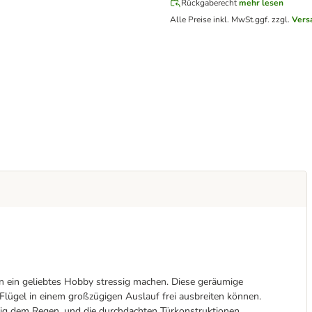
Rückgaberecht
mehr lesen
Alle Preise inkl. MwSt.
ggf. zzgl.
Vers
n ein geliebtes Hobby stressig machen. Diese geräumige
 Flügel in einem großzügigen Auslauf frei ausbreiten können.
ssig dem Regen, und die durchdachten Türkonstruktionen