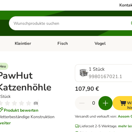
Kontak
Produkte
suchen
Kleintier
Fisch
Vogel
utter & Zubehör
Kategorie-Menü öffnen: Hundefutter & Zubehör
Kategorie-Menü öffnen: Kleintier
Kategorie-Menü öffnen
Ka
Neu
1 Stück
PawHut
9980167021.1
Katzenhöhle
107,90 €
 Stück
Wa
(
0
)
hi
Produkt bewerten
etterbeständige Konstruktion
Versandt und verkauft von
:
Aosom 
weiter
Lieferzeit 2-5 Werktage.
mehr le