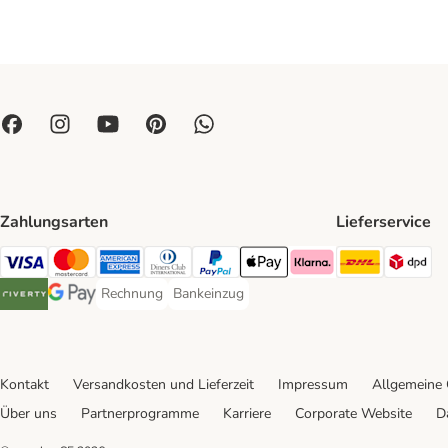
Zahlungsarten
Lieferservice
DHL Ship
DP
Visa Payment Method
Mastercard Payment Method
American Express Payment Method
Diners Club Payment Method
PayPal Payment Method
Apple Pay Payment Method
Klarna Payment Method
Rechnung
Bankeinzug
Rechnung Payment Method
Bankeinzug Payment Method
Riverty Payment Method
Google Pay Payment Method
Kontakt
Versandkosten und Lieferzeit
Impressum
Allgemeine
Über uns
Partnerprogramme
Karriere
Corporate Website
D