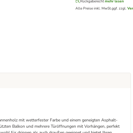
Rückgaberecht
mehr lesen
Alle Preise inkl. MwSt.
ggf. zzgl.
Ve
annenholz mit wetterfester Farbe und einem geneigten Asphalt-
hützten Balkon und mehrere Türöffnungen mit Vorhängen, perfekt
wohl für drinnen als auch draußen geeignet und bietet Ihren