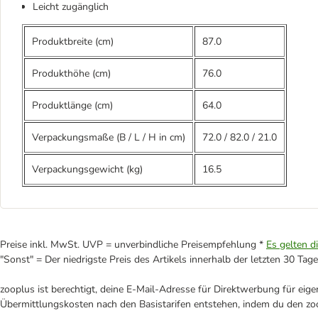
Leicht zugänglich
Produktbreite (cm)
87.0
Produkthöhe (cm)
76.0
Produktlänge (cm)
64.0
Verpackungsmaße (B / L / H in cm)
72.0
/
82.0
/
21.0
Verpackungsgewicht (kg)
16.5
Preise inkl. MwSt. UVP = unverbindliche Preisempfehlung *
Es gelten d
"Sonst" = Der niedrigste Preis des Artikels innerhalb der letzten 30 Tage
zooplus ist berechtigt, deine E-Mail-Adresse für Direktwerbung für eig
Übermittlungskosten nach den Basistarifen entstehen, indem du den zoo