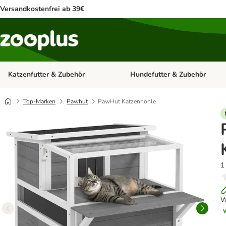
Versandkostenfrei ab 39€
Katzenfutter & Zubehör
Hundefutter & Zubehör
Kategorie-Menü öffnen: Katzenf
Top-Marken
Pawhut
PawHut Katzenhöhle
1
W