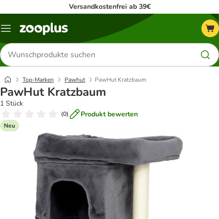
Versandkostenfrei ab 39€
Menü
Produkte
suchen
Top-Marken
Pawhut
PawHut Kratzbaum
PawHut Kratzbaum
1 Stück
Produkt bewerten
(
0
)
Neu