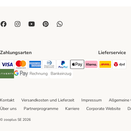
Zahlungsarten
Lieferservice
DHL Ship
DP
Visa Payment Method
Mastercard Payment Method
American Express Payment Method
Diners Club Payment Method
PayPal Payment Method
Apple Pay Payment Method
Klarna Payment Method
Rechnung
Bankeinzug
Rechnung Payment Method
Bankeinzug Payment Method
Riverty Payment Method
Google Pay Payment Method
Kontakt
Versandkosten und Lieferzeit
Impressum
Allgemeine
Über uns
Partnerprogramme
Karriere
Corporate Website
D
© zooplus SE
2026