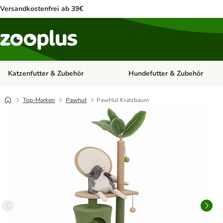
Versandkostenfrei ab 39€
Katzenfutter & Zubehör
Hundefutter & Zubehör
Kategorie-Menü öffnen: Katzenf
Top-Marken
Pawhut
PawHut Kratzbaum