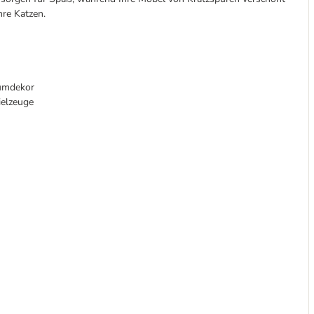
hre Katzen.
aumdekor
ielzeuge