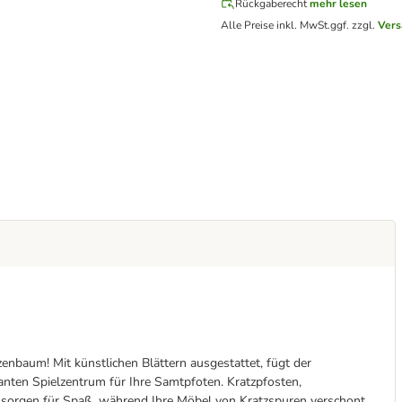
Rückgaberecht
mehr lesen
Alle Preise inkl. MwSt.
ggf. zzgl.
Vers
baum! Mit künstlichen Blättern ausgestattet, fügt der
anten Spielzentrum für Ihre Samtpfoten. Kratzpfosten,
sorgen für Spaß, während Ihre Möbel von Kratzspuren verschont