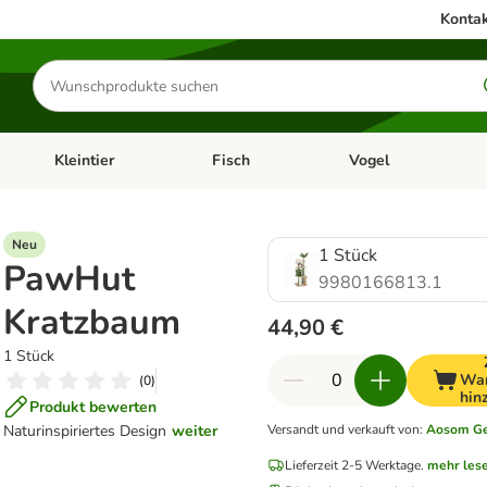
Kontak
Produkte
suchen
Kleintier
Fisch
Vogel
utter & Zubehör
Kategorie-Menü öffnen: Hundefutter & Zubehör
Kategorie-Menü öffnen: Kleintier
Kategorie-Menü öffnen
Ka
Neu
1 Stück
PawHut
9980166813.1
Kratzbaum
44,90 €
1 Stück
War
(
0
)
hin
Produkt bewerten
Naturinspiriertes Design
weiter
Versandt und verkauft von
:
Aosom G
Lieferzeit 2-5 Werktage.
mehr les