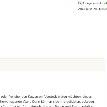
Rückgaberecht
meh
Alle Preise inkl. MwSt
, oder freilebenden Katzen ein Versteck bieten möchten, dieses
ervorragende Wahl! Darin können sich Ihre geliebten, pelzigen
erfügt über ein Asphaltdach, das vor Regen und Sonne schützt,