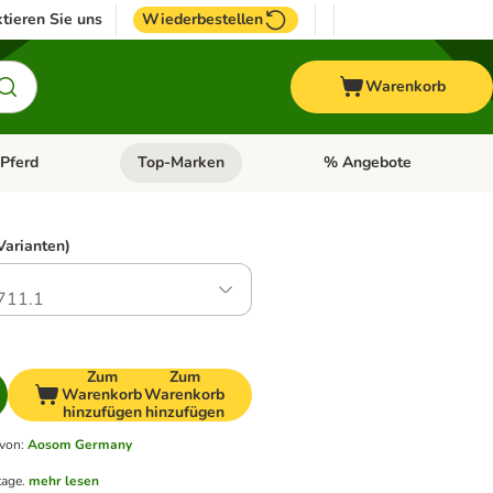
tieren Sie uns
Wiederbestellen
Warenkorb
Pferd
Top-Marken
% Angebote
: Fisch
tegorie-Menü öffnen: Vogel
Kategorie-Menü öffnen: Pferd
Kategorie-Menü öffnen: T
Varianten)
711.1
Zum
Zum
Warenkorb
Warenkorb
hinzufügen
hinzufügen
 von
:
Aosom Germany
tage.
mehr lesen