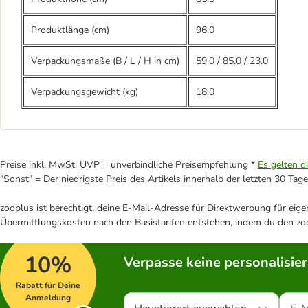
Produktlänge (cm)
96.0
Verpackungsmaße (B / L / H in cm)
59.0
/
85.0
/
23.0
Verpackungsgewicht (kg)
18.0
Preise inkl. MwSt. UVP = unverbindliche Preisempfehlung *
Es gelten d
"Sonst" = Der niedrigste Preis des Artikels innerhalb der letzten 30 Tage
zooplus ist berechtigt, deine E-Mail-Adresse für Direktwerbung für eig
Übermittlungskosten nach den Basistarifen entstehen, indem du den zoo
10%
Verpasse keine personalisie
Rabatt für Deine
Anmeldung