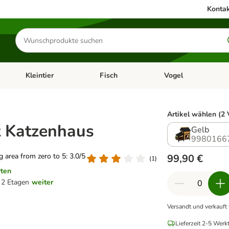
Kontak
Produkte
suchen
Kleintier
Fisch
Vogel
utter & Zubehör
Kategorie-Menü öffnen: Hundefutter & Zubehör
Kategorie-Menü öffnen: Kleintier
Kategorie-Menü öffnen
Ka
Artikel wählen (2 
 Katzenhaus
Gelb
9980166
ng area from zero to 5: 3.0/5
99,90 €
(
1
)
rten
 2 Etagen
weiter
Versandt und verkauft
Lieferzeit 2-5 Werk