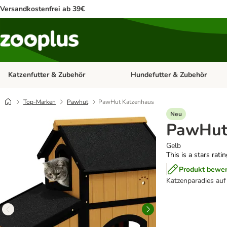
Versandkostenfrei ab 39€
Katzenfutter & Zubehör
Hundefutter & Zubehör
Kategorie-Menü öffnen: Katzenf
Top-Marken
Pawhut
PawHut Katzenhaus
Neu
PawHut
Gelb
This is a stars rati
Produkt bewe
Katzenparadies auf