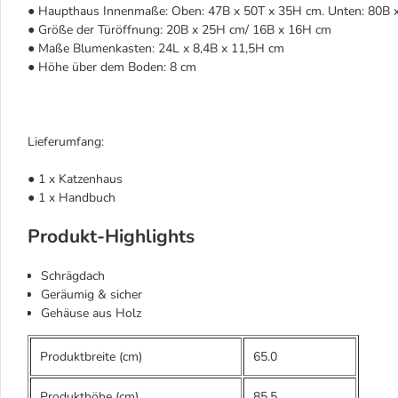
● Haupthaus Innenmaße: Oben: 47B x 50T x 35H cm. Unten: 80B x
● Größe der Türöffnung: 20B x 25H cm/ 16B x 16H cm
● Maße Blumenkasten: 24L x 8,4B x 11,5H cm
● Höhe über dem Boden: 8 cm
Lieferumfang:
● 1 x Katzenhaus
● 1 x Handbuch
Produkt-Highlights
Schrägdach
Geräumig & sicher
Gehäuse aus Holz
Produktbreite (cm)
65.0
Produkthöhe (cm)
85.5