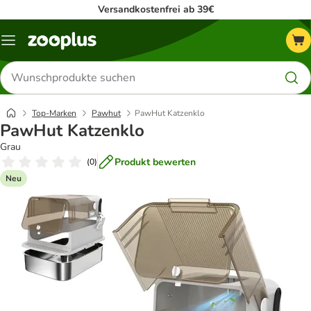
Versandkostenfrei ab 39€
Menü
Produkte
suchen
Top-Marken
Pawhut
PawHut Katzenklo
PawHut Katzenklo
Grau
Produkt bewerten
(
0
)
Neu