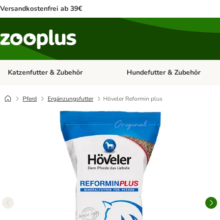
Versandkostenfrei ab 39€
Katzenfutter & Zubehör
Hundefutter & Zubehör
Kategorie-Menü öffnen: Katzenf
Pferd
Ergänzungsfutter
Höveler Reformin plus