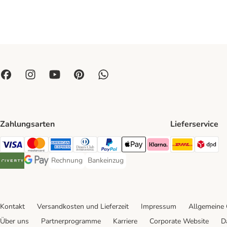
Zahlungsarten
Lieferservice
DHL Ship
DP
Visa Payment Method
Mastercard Payment Method
American Express Payment Method
Diners Club Payment Method
PayPal Payment Method
Apple Pay Payment Method
Klarna Payment Method
Rechnung
Bankeinzug
Rechnung Payment Method
Bankeinzug Payment Method
Riverty Payment Method
Google Pay Payment Method
Kontakt
Versandkosten und Lieferzeit
Impressum
Allgemeine
Über uns
Partnerprogramme
Karriere
Corporate Website
D