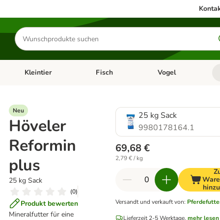
Kontak
Produkte
suchen
Kleintier
Fisch
Vogel
utter & Zubehör
Kategorie-Menü öffnen: Hundefutter & Zubehör
Kategorie-Menü öffnen: Kleintier
Kategorie-Menü öffnen
Ka
Neu
25 kg Sack
Höveler
9980178164.1
Reformin
69,68 €
2,79 € / kg
plus
Z
Ware
25 kg Sack
hinz
(
0
)
Versandt und verkauft von
:
Pferdefutt
Produkt bewerten
Mineralfutter für eine
Lieferzeit 2-5 Werktage.
mehr lesen