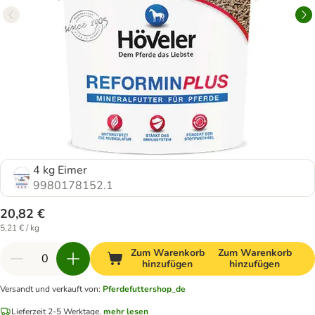
4 kg Eimer
9980178152.1
20,82 €
5,21 € / kg
Zum Warenkorb
Zum Warenkorb
hinzufügen
hinzufügen
Versandt und verkauft von
:
Pferdefuttershop_de
Lieferzeit 2-5 Werktage.
mehr lesen