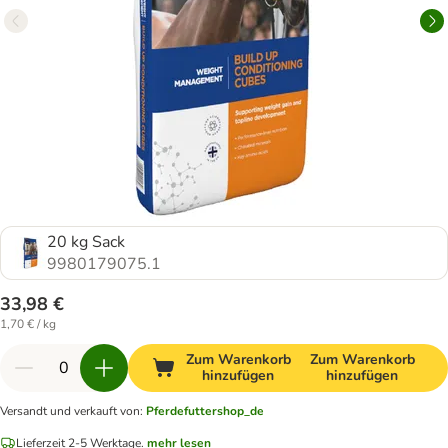
20 kg Sack
9980179075.1
33,98 €
1,70 € / kg
Zum Warenkorb
Zum Warenkorb
hinzufügen
hinzufügen
Versandt und verkauft von
:
Pferdefuttershop_de
Lieferzeit 2-5 Werktage.
mehr lesen